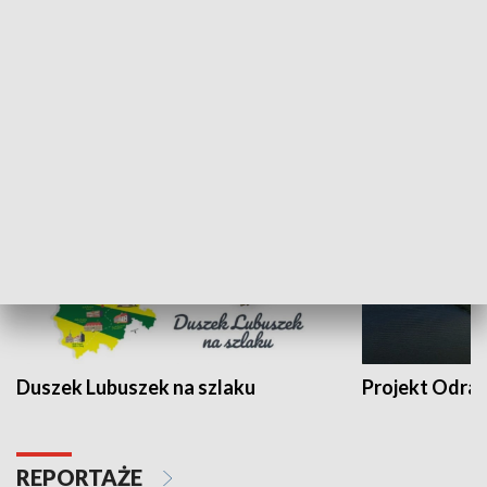
Kalejdoskop
Sołtys na med
WYPOCZYNEK I REKREACJA
Duszek Lubuszek na szlaku
Projekt Odra
REPORTAŻE