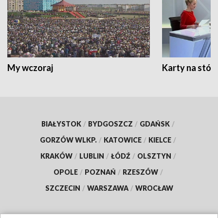
My wczoraj
Karty na stół:
BIAŁYSTOK
/
BYDGOSZCZ
/
GDAŃSK
/
GORZÓW WLKP.
/
KATOWICE
/
KIELCE
/
KRAKÓW
/
LUBLIN
/
ŁÓDŹ
/
OLSZTYN
/
OPOLE
/
POZNAŃ
/
RZESZÓW
/
SZCZECIN
/
WARSZAWA
/
WROCŁAW