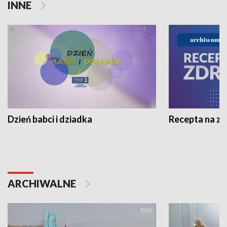
INNE
Dzień babci i dziadka
Recepta na z
ARCHIWALNE