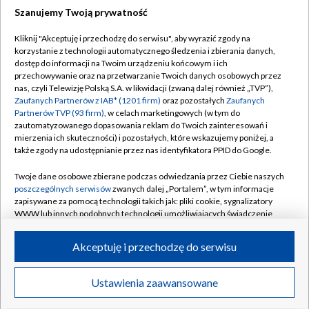
Szanujemy Twoją prywatność
Dołącz do nas:
Kliknij "Akceptuję i przechodzę do serwisu", aby wyrazić zgody na
korzystanie z technologii automatycznego śledzenia i zbierania danych,
TVP
dostęp do informacji na Twoim urządzeniu końcowym i ich
Abonament TVP
przechowywanie oraz na przetwarzanie Twoich danych osobowych przez
Regulamin TVP
nas, czyli Telewizję Polską S.A. w likwidacji (zwaną dalej również „TVP”),
Emisja w TVP
Polityka prywatności
Zaufanych Partnerów z IAB* (1201 firm)
oraz pozostałych
Zaufanych
Partnerów TVP (93 firm)
, w celach marketingowych (w tym do
Centrum informacji TVP
Moje zgody
zautomatyzowanego dopasowania reklam do Twoich zainteresowań i
mierzenia ich skuteczności) i pozostałych, które wskazujemy poniżej, a
Naziemna Telewizja Cyfrowa
Pomoc
także zgody na udostępnianie przez nas identyfikatora PPID do Google.
Sklep TVP
Biuro reklamy
Twoje dane osobowe zbierane podczas odwiedzania przez Ciebie naszych
Rada Programowa
Kontakt
poszczególnych serwisów
zwanych dalej „Portalem”, w tym informacje
zapisywane za pomocą technologii takich jak: pliki cookie, sygnalizatory
System NOS
WWW lub innych podobnych technologii umożliwiających świadczenie
dopasowanych i bezpiecznych usług, personalizację treści oraz reklam,
Informacje o nadawcy
Kanały
udostępnianie funkcji mediów społecznościowych oraz analizowanie
Akceptuję i przechodzę do serwisu
ruchu w Internecie.
Program dla prasy
©2026 Telewizja Polska S.A. w likwidacji
Biuro Reklamy
Twoje dane osobowe zbierane podczas odwiedzania przez Ciebie
Ustawienia zaawansowane
poszczególnych serwisów
na Portalu, takie jak adresy IP, identyfikatory
Ogłoszenie przetargowe
Twoich urządzeń końcowych i identyfikatory plików cookie, informacje o