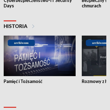
Cyberbezpieczeństwo-IT Security
Bezpieczny s
Days
chmurach
HISTORIA
Pamięć i Tożsamość
Rozmowy z his