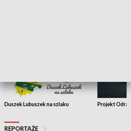
Kalejdoskop
Sołtys na med
WYPOCZYNEK I REKREACJA
Duszek Lubuszek na szlaku
Projekt Odra
REPORTAŻE