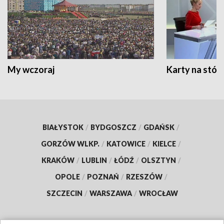
My wczoraj
Karty na stół:
BIAŁYSTOK
/
BYDGOSZCZ
/
GDAŃSK
/
GORZÓW WLKP.
/
KATOWICE
/
KIELCE
/
KRAKÓW
/
LUBLIN
/
ŁÓDŹ
/
OLSZTYN
/
OPOLE
/
POZNAŃ
/
RZESZÓW
/
SZCZECIN
/
WARSZAWA
/
WROCŁAW