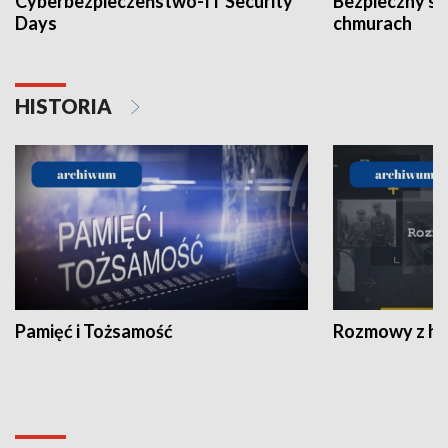
Cyberbezpieczeństwo-IT Security
Bezpieczny s
Days
chmurach
HISTORIA
Pamięć i Tożsamość
Rozmowy z his