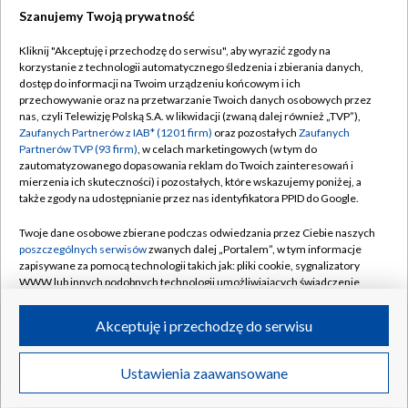
Szanujemy Twoją prywatność
Dołącz do nas:
Kliknij "Akceptuję i przechodzę do serwisu", aby wyrazić zgody na
korzystanie z technologii automatycznego śledzenia i zbierania danych,
TVP
dostęp do informacji na Twoim urządzeniu końcowym i ich
Abonament TVP
przechowywanie oraz na przetwarzanie Twoich danych osobowych przez
Regulamin TVP
nas, czyli Telewizję Polską S.A. w likwidacji (zwaną dalej również „TVP”),
Emisja w TVP
Polityka prywatności
Zaufanych Partnerów z IAB* (1201 firm)
oraz pozostałych
Zaufanych
Partnerów TVP (93 firm)
, w celach marketingowych (w tym do
Centrum informacji TVP
Moje zgody
zautomatyzowanego dopasowania reklam do Twoich zainteresowań i
mierzenia ich skuteczności) i pozostałych, które wskazujemy poniżej, a
Naziemna Telewizja Cyfrowa
Pomoc
także zgody na udostępnianie przez nas identyfikatora PPID do Google.
Sklep TVP
Biuro reklamy
Twoje dane osobowe zbierane podczas odwiedzania przez Ciebie naszych
Rada Programowa
Kontakt
poszczególnych serwisów
zwanych dalej „Portalem”, w tym informacje
zapisywane za pomocą technologii takich jak: pliki cookie, sygnalizatory
System NOS
WWW lub innych podobnych technologii umożliwiających świadczenie
dopasowanych i bezpiecznych usług, personalizację treści oraz reklam,
Informacje o nadawcy
Kanały
udostępnianie funkcji mediów społecznościowych oraz analizowanie
Akceptuję i przechodzę do serwisu
ruchu w Internecie.
Program dla prasy
©2026 Telewizja Polska S.A. w likwidacji
Biuro Reklamy
Twoje dane osobowe zbierane podczas odwiedzania przez Ciebie
Ustawienia zaawansowane
poszczególnych serwisów
na Portalu, takie jak adresy IP, identyfikatory
Ogłoszenie przetargowe
Twoich urządzeń końcowych i identyfikatory plików cookie, informacje o