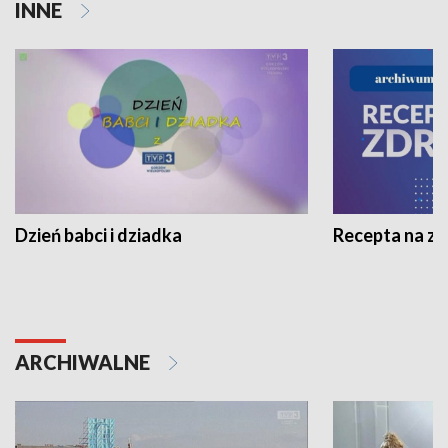
INNE
Dzień babci i dziadka
Recepta na z
ARCHIWALNE