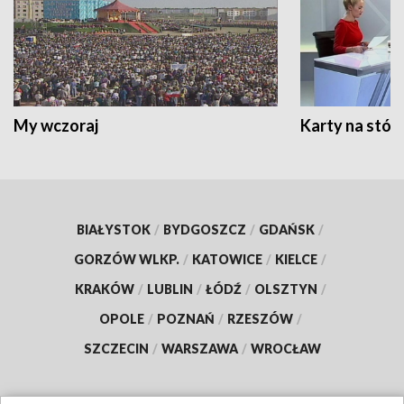
My wczoraj
Karty na stół:
BIAŁYSTOK
/
BYDGOSZCZ
/
GDAŃSK
/
GORZÓW WLKP.
/
KATOWICE
/
KIELCE
/
KRAKÓW
/
LUBLIN
/
ŁÓDŹ
/
OLSZTYN
/
OPOLE
/
POZNAŃ
/
RZESZÓW
/
SZCZECIN
/
WARSZAWA
/
WROCŁAW