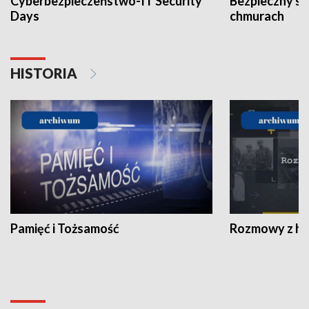
Cyberbezpieczeństwo-IT Security
Bezpieczny s
Days
chmurach
HISTORIA
Pamięć i Tożsamość
Rozmowy z his