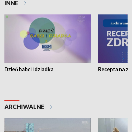
INNE
Dzień babci i dziadka
Recepta na z
ARCHIWALNE