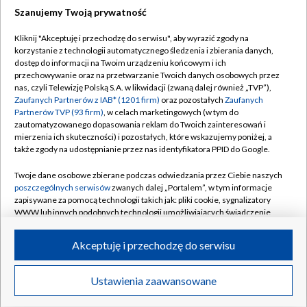
Szanujemy Twoją prywatność
Dołącz do nas:
Kliknij "Akceptuję i przechodzę do serwisu", aby wyrazić zgody na
korzystanie z technologii automatycznego śledzenia i zbierania danych,
TVP
dostęp do informacji na Twoim urządzeniu końcowym i ich
Abonament TVP
przechowywanie oraz na przetwarzanie Twoich danych osobowych przez
Regulamin TVP
nas, czyli Telewizję Polską S.A. w likwidacji (zwaną dalej również „TVP”),
Emisja w TVP
Polityka prywatności
Zaufanych Partnerów z IAB* (1201 firm)
oraz pozostałych
Zaufanych
Partnerów TVP (93 firm)
, w celach marketingowych (w tym do
Centrum informacji TVP
Moje zgody
zautomatyzowanego dopasowania reklam do Twoich zainteresowań i
mierzenia ich skuteczności) i pozostałych, które wskazujemy poniżej, a
Naziemna Telewizja Cyfrowa
Pomoc
także zgody na udostępnianie przez nas identyfikatora PPID do Google.
Sklep TVP
Biuro reklamy
Twoje dane osobowe zbierane podczas odwiedzania przez Ciebie naszych
Rada Programowa
Kontakt
poszczególnych serwisów
zwanych dalej „Portalem”, w tym informacje
zapisywane za pomocą technologii takich jak: pliki cookie, sygnalizatory
System NOS
WWW lub innych podobnych technologii umożliwiających świadczenie
dopasowanych i bezpiecznych usług, personalizację treści oraz reklam,
Informacje o nadawcy
Kanały
udostępnianie funkcji mediów społecznościowych oraz analizowanie
Akceptuję i przechodzę do serwisu
ruchu w Internecie.
Program dla prasy
©2026 Telewizja Polska S.A. w likwidacji
Biuro Reklamy
Twoje dane osobowe zbierane podczas odwiedzania przez Ciebie
Ustawienia zaawansowane
poszczególnych serwisów
na Portalu, takie jak adresy IP, identyfikatory
Ogłoszenie przetargowe
Twoich urządzeń końcowych i identyfikatory plików cookie, informacje o