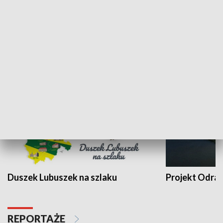
Kalejdoskop
Sołtys na med
WYPOCZYNEK I REKREACJA
Duszek Lubuszek na szlaku
Projekt Odra
REPORTAŻE