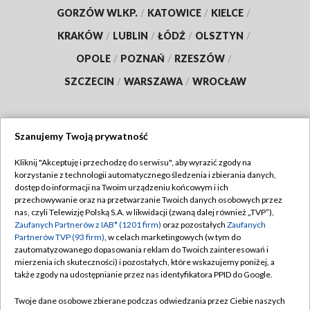
GORZÓW WLKP.
/
KATOWICE
/
KIELCE
/
KRAKÓW
/
LUBLIN
/
ŁÓDŹ
/
OLSZTYN
/
OPOLE
/
POZNAŃ
/
RZESZÓW
/
SZCZECIN
/
WARSZAWA
/
WROCŁAW
Szanujemy Twoją prywatność
Dołącz do nas:
Kliknij "Akceptuję i przechodzę do serwisu", aby wyrazić zgody na
korzystanie z technologii automatycznego śledzenia i zbierania danych,
TVP
dostęp do informacji na Twoim urządzeniu końcowym i ich
Abonament TVP
przechowywanie oraz na przetwarzanie Twoich danych osobowych przez
Regulamin TVP
nas, czyli Telewizję Polską S.A. w likwidacji (zwaną dalej również „TVP”),
Emisja w TVP
Polityka prywatności
Zaufanych Partnerów z IAB* (1201 firm)
oraz pozostałych
Zaufanych
Partnerów TVP (93 firm)
, w celach marketingowych (w tym do
Centrum informacji TVP
Moje zgody
zautomatyzowanego dopasowania reklam do Twoich zainteresowań i
mierzenia ich skuteczności) i pozostałych, które wskazujemy poniżej, a
Naziemna Telewizja Cyfrowa
Pomoc
także zgody na udostępnianie przez nas identyfikatora PPID do Google.
Sklep TVP
Biuro reklamy
Twoje dane osobowe zbierane podczas odwiedzania przez Ciebie naszych