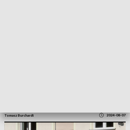
POWRÓT DO
GORZÓW WLKP.
TVP REGIONY
Bulwersująca sprawa pedofila
recydywisty. Aresztowanie na terenie
parafii w Przytoku
2024-08-07
Tomasz Burchardt