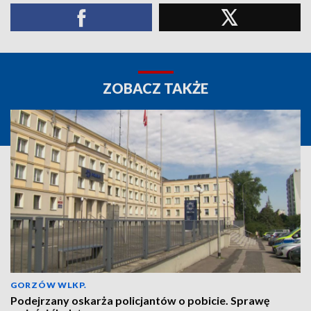
ZOBACZ TAKŻE
GORZÓW WLKP.
Podejrzany oskarża policjantów o pobicie. Sprawę