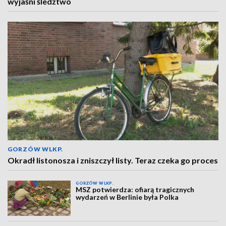
wyjaśni śledztwo
GORZÓW WLKP.
Okradł listonosza i zniszczył listy. Teraz czeka go proces
GORZÓW WLKP.
MSZ potwierdza: ofiarą tragicznych
wydarzeń w Berlinie była Polka