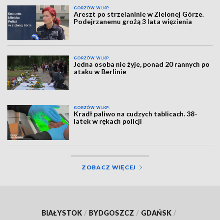
GORZÓW WLKP.
Areszt po strzelaninie w Zielonej Górze.
Podejrzanemu grożą 3 lata więzienia
GORZÓW WLKP.
Jedna osoba nie żyje, ponad 20 rannych po
ataku w Berlinie
GORZÓW WLKP.
Kradł paliwo na cudzych tablicach. 38-
latek w rękach policji
ZOBACZ WIĘCEJ
BIAŁYSTOK
/
BYDGOSZCZ
/
GDAŃSK
/