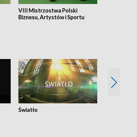
VIII Mistrzostwa Polski
Cztery kwar
Biznesu, Artystów i Sportu
Światło
Nowy adres