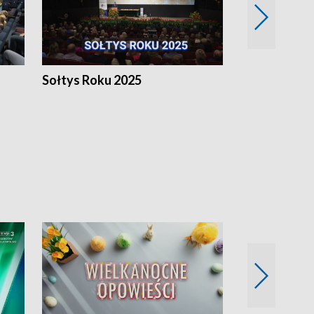
h
Sołtys Roku 2025
20 lat minęł
Wlkp.