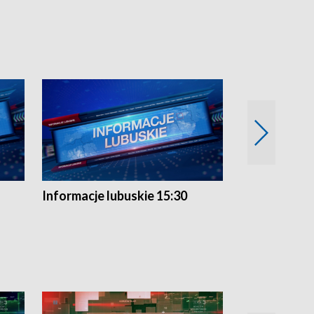
Informacje lubuskie 15:30
Przegląd ty