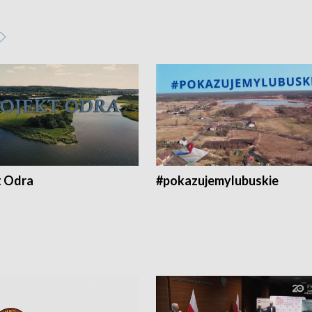
t Odra
#pokazujemylubuskie