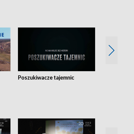
Poszukiwacze tajemnic
Kostrzyn na 