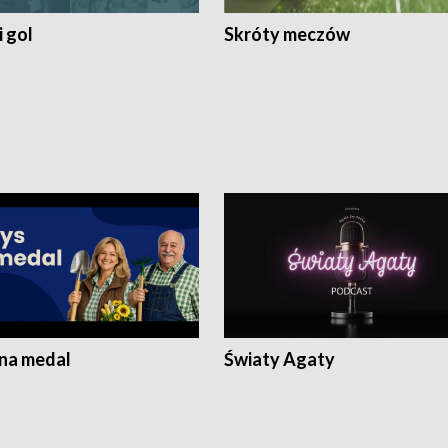
 gol
Skróty meczów
 na medal
Światy Agaty