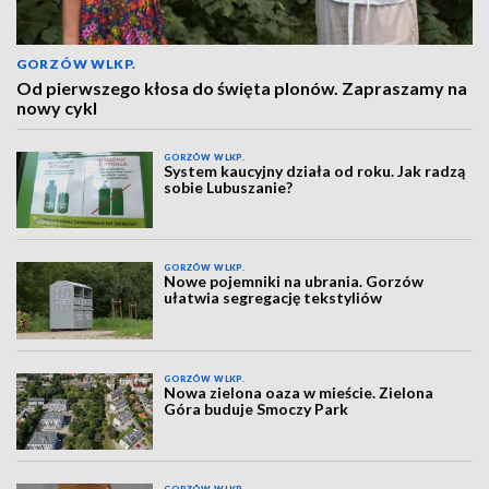
GORZÓW WLKP.
Od pierwszego kłosa do święta plonów. Zapraszamy na
nowy cykl
GORZÓW WLKP.
System kaucyjny działa od roku. Jak radzą
sobie Lubuszanie?
GORZÓW WLKP.
Nowe pojemniki na ubrania. Gorzów
ułatwia segregację tekstyliów
GORZÓW WLKP.
Nowa zielona oaza w mieście. Zielona
Góra buduje Smoczy Park