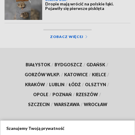
GORZÓW WLKP.
Dropie mają wrócić na polskie łąki.
Pojawiły się pierwsze pisklęta
ZOBACZ WIĘCEJ
BIAŁYSTOK
/
BYDGOSZCZ
/
GDAŃSK
/
GORZÓW WLKP.
/
KATOWICE
/
KIELCE
/
KRAKÓW
/
LUBLIN
/
ŁÓDŹ
/
OLSZTYN
/
OPOLE
/
POZNAŃ
/
RZESZÓW
/
SZCZECIN
/
WARSZAWA
/
WROCŁAW
Szanujemy Twoją prywatność
Dołącz do nas: