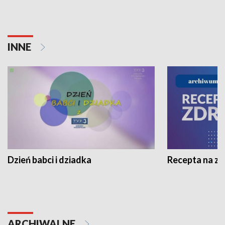
INNE
Dzień babci i dziadka
Recepta na z
ARCHIWALNE