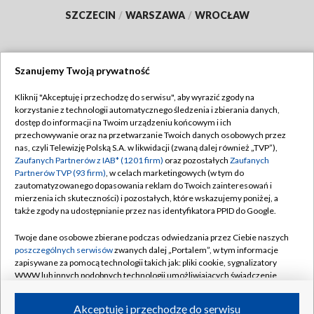
SZCZECIN
/
WARSZAWA
/
WROCŁAW
Szanujemy Twoją prywatność
Dołącz do nas:
Kliknij "Akceptuję i przechodzę do serwisu", aby wyrazić zgody na
korzystanie z technologii automatycznego śledzenia i zbierania danych,
TVP
dostęp do informacji na Twoim urządzeniu końcowym i ich
Abonament TVP
przechowywanie oraz na przetwarzanie Twoich danych osobowych przez
Regulamin TVP
nas, czyli Telewizję Polską S.A. w likwidacji (zwaną dalej również „TVP”),
Emisja w TVP
Polityka prywatności
Zaufanych Partnerów z IAB* (1201 firm)
oraz pozostałych
Zaufanych
Partnerów TVP (93 firm)
, w celach marketingowych (w tym do
Centrum informacji TVP
Moje zgody
zautomatyzowanego dopasowania reklam do Twoich zainteresowań i
mierzenia ich skuteczności) i pozostałych, które wskazujemy poniżej, a
Naziemna Telewizja Cyfrowa
Pomoc
także zgody na udostępnianie przez nas identyfikatora PPID do Google.
Sklep TVP
Biuro reklamy
Twoje dane osobowe zbierane podczas odwiedzania przez Ciebie naszych
Rada Programowa
Kontakt
poszczególnych serwisów
zwanych dalej „Portalem”, w tym informacje
zapisywane za pomocą technologii takich jak: pliki cookie, sygnalizatory
System NOS
WWW lub innych podobnych technologii umożliwiających świadczenie
dopasowanych i bezpiecznych usług, personalizację treści oraz reklam,
Informacje o nadawcy
Kanały
udostępnianie funkcji mediów społecznościowych oraz analizowanie
Akceptuję i przechodzę do serwisu
ruchu w Internecie.