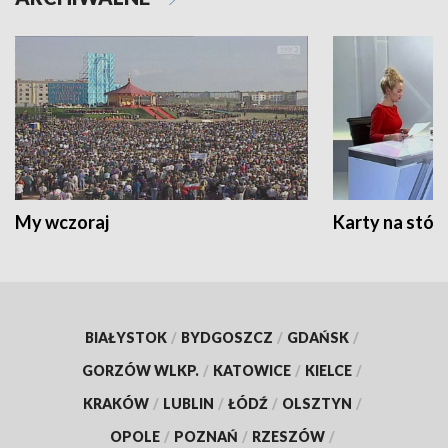
My wczoraj
Karty na stół:
BIAŁYSTOK
/
BYDGOSZCZ
/
GDAŃSK
/
GORZÓW WLKP.
/
KATOWICE
/
KIELCE
/
KRAKÓW
/
LUBLIN
/
ŁÓDŹ
/
OLSZTYN
/
OPOLE
/
POZNAŃ
/
RZESZÓW
/