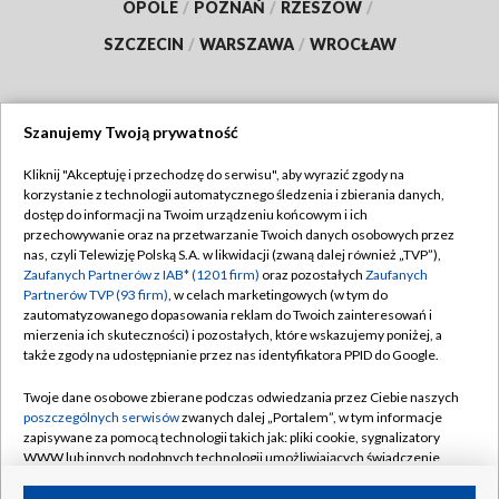
OPOLE
/
POZNAŃ
/
RZESZÓW
/
SZCZECIN
/
WARSZAWA
/
WROCŁAW
Szanujemy Twoją prywatność
Dołącz do nas:
Kliknij "Akceptuję i przechodzę do serwisu", aby wyrazić zgody na
korzystanie z technologii automatycznego śledzenia i zbierania danych,
TVP
dostęp do informacji na Twoim urządzeniu końcowym i ich
Abonament TVP
przechowywanie oraz na przetwarzanie Twoich danych osobowych przez
Regulamin TVP
nas, czyli Telewizję Polską S.A. w likwidacji (zwaną dalej również „TVP”),
Emisja w TVP
Polityka prywatności
Zaufanych Partnerów z IAB* (1201 firm)
oraz pozostałych
Zaufanych
Partnerów TVP (93 firm)
, w celach marketingowych (w tym do
Centrum informacji TVP
Moje zgody
zautomatyzowanego dopasowania reklam do Twoich zainteresowań i
mierzenia ich skuteczności) i pozostałych, które wskazujemy poniżej, a
Naziemna Telewizja Cyfrowa
Pomoc
także zgody na udostępnianie przez nas identyfikatora PPID do Google.
Sklep TVP
Biuro reklamy
Twoje dane osobowe zbierane podczas odwiedzania przez Ciebie naszych
Rada Programowa
Kontakt
poszczególnych serwisów
zwanych dalej „Portalem”, w tym informacje
zapisywane za pomocą technologii takich jak: pliki cookie, sygnalizatory
System NOS
WWW lub innych podobnych technologii umożliwiających świadczenie
dopasowanych i bezpiecznych usług, personalizację treści oraz reklam,
Informacje o nadawcy
Kanały
udostępnianie funkcji mediów społecznościowych oraz analizowanie