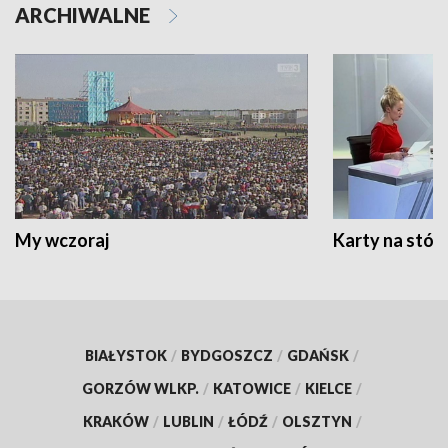
ARCHIWALNE
My wczoraj
Karty na stół:
BIAŁYSTOK
/
BYDGOSZCZ
/
GDAŃSK
/
GORZÓW WLKP.
/
KATOWICE
/
KIELCE
/
KRAKÓW
/
LUBLIN
/
ŁÓDŹ
/
OLSZTYN
/