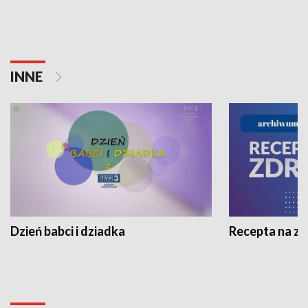
INNE
Dzień babci i dziadka
Recepta na z