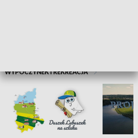
Kalejdoskop
Sołtys na med
WYPOCZYNEK I REKREACJA