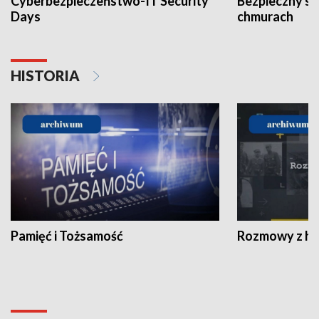
Cyberbezpieczeństwo-IT Security
Bezpieczny s
Days
chmurach
HISTORIA
Pamięć i Tożsamość
Rozmowy z his