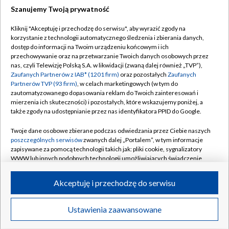
Szanujemy Twoją prywatność
Dołącz do nas:
Kliknij "Akceptuję i przechodzę do serwisu", aby wyrazić zgody na
korzystanie z technologii automatycznego śledzenia i zbierania danych,
TVP
dostęp do informacji na Twoim urządzeniu końcowym i ich
Abonament TVP
przechowywanie oraz na przetwarzanie Twoich danych osobowych przez
Regulamin TVP
nas, czyli Telewizję Polską S.A. w likwidacji (zwaną dalej również „TVP”),
Emisja w TVP
Polityka prywatności
Zaufanych Partnerów z IAB* (1201 firm)
oraz pozostałych
Zaufanych
Partnerów TVP (93 firm)
, w celach marketingowych (w tym do
Centrum informacji TVP
Moje zgody
zautomatyzowanego dopasowania reklam do Twoich zainteresowań i
mierzenia ich skuteczności) i pozostałych, które wskazujemy poniżej, a
Naziemna Telewizja Cyfrowa
Pomoc
także zgody na udostępnianie przez nas identyfikatora PPID do Google.
Sklep TVP
Biuro reklamy
Twoje dane osobowe zbierane podczas odwiedzania przez Ciebie naszych
Rada Programowa
Kontakt
poszczególnych serwisów
zwanych dalej „Portalem”, w tym informacje
zapisywane za pomocą technologii takich jak: pliki cookie, sygnalizatory
System NOS
WWW lub innych podobnych technologii umożliwiających świadczenie
dopasowanych i bezpiecznych usług, personalizację treści oraz reklam,
Informacje o nadawcy
Kanały
udostępnianie funkcji mediów społecznościowych oraz analizowanie
Akceptuję i przechodzę do serwisu
ruchu w Internecie.
Program dla prasy
©2026 Telewizja Polska S.A. w likwidacji
Biuro Reklamy
Twoje dane osobowe zbierane podczas odwiedzania przez Ciebie
Ustawienia zaawansowane
poszczególnych serwisów
na Portalu, takie jak adresy IP, identyfikatory
Ogłoszenie przetargowe
Twoich urządzeń końcowych i identyfikatory plików cookie, informacje o