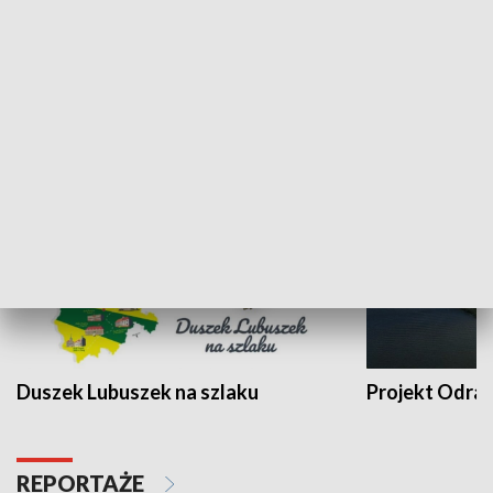
Kalejdoskop
Sołtys na med
WYPOCZYNEK I REKREACJA
Duszek Lubuszek na szlaku
Projekt Odra
REPORTAŻE