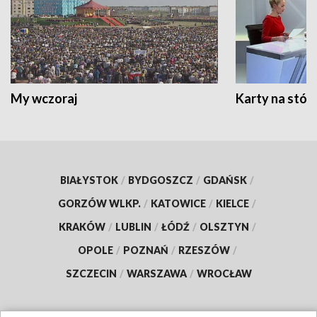
My wczoraj
Karty na stół:
BIAŁYSTOK
/
BYDGOSZCZ
/
GDAŃSK
/
GORZÓW WLKP.
/
KATOWICE
/
KIELCE
/
KRAKÓW
/
LUBLIN
/
ŁÓDŹ
/
OLSZTYN
/
OPOLE
/
POZNAŃ
/
RZESZÓW
/
SZCZECIN
/
WARSZAWA
/
WROCŁAW