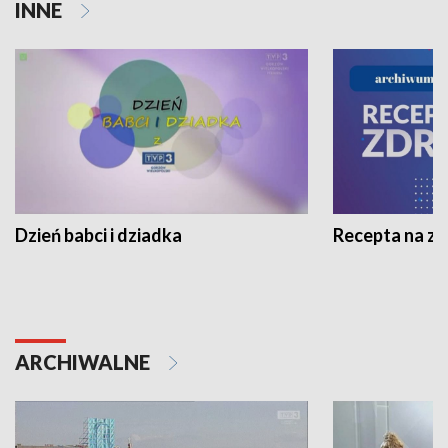
INNE
Dzień babci i dziadka
Recepta na z
ARCHIWALNE