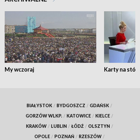
My wczoraj
Karty na stół:
BIAŁYSTOK
/
BYDGOSZCZ
/
GDAŃSK
/
GORZÓW WLKP.
/
KATOWICE
/
KIELCE
/
KRAKÓW
/
LUBLIN
/
ŁÓDŹ
/
OLSZTYN
/
OPOLE
/
POZNAŃ
/
RZESZÓW
/