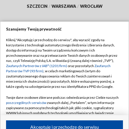
SZCZECIN
/
WARSZAWA
/
WROCŁAW
Szanujemy Twoją prywatność
Dołącz do nas:
Kliknij "Akceptuję i przechodzę do serwisu", aby wyrazić zgody na
korzystanie z technologii automatycznego śledzenia i zbierania danych,
TVP
dostęp do informacji na Twoim urządzeniu końcowym i ich
Abonament TVP
przechowywanie oraz na przetwarzanie Twoich danych osobowych przez
Regulamin TVP
nas, czyli Telewizję Polską S.A. w likwidacji (zwaną dalej również „TVP”),
Emisja w TVP
Polityka prywatności
Zaufanych Partnerów z IAB* (1201 firm)
oraz pozostałych
Zaufanych
Partnerów TVP (93 firm)
, w celach marketingowych (w tym do
Centrum informacji TVP
Moje zgody
zautomatyzowanego dopasowania reklam do Twoich zainteresowań i
mierzenia ich skuteczności) i pozostałych, które wskazujemy poniżej, a
Naziemna Telewizja Cyfrowa
Pomoc
także zgody na udostępnianie przez nas identyfikatora PPID do Google.
Sklep TVP
Biuro reklamy
Twoje dane osobowe zbierane podczas odwiedzania przez Ciebie naszych
Rada Programowa
Kontakt
poszczególnych serwisów
zwanych dalej „Portalem”, w tym informacje
zapisywane za pomocą technologii takich jak: pliki cookie, sygnalizatory
System NOS
WWW lub innych podobnych technologii umożliwiających świadczenie
dopasowanych i bezpiecznych usług, personalizację treści oraz reklam,
Informacje o nadawcy
Kanały
udostępnianie funkcji mediów społecznościowych oraz analizowanie
Akceptuję i przechodzę do serwisu
ruchu w Internecie.