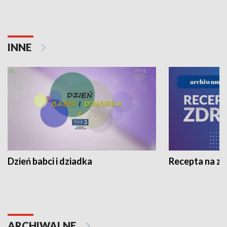
INNE
Dzień babci i dziadka
Recepta na z
ARCHIWALNE