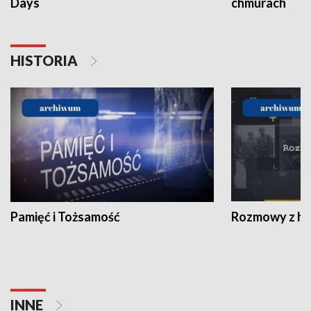
Days
chmurach
HISTORIA
Pamięć i Tożsamość
Rozmowy z his
INNE