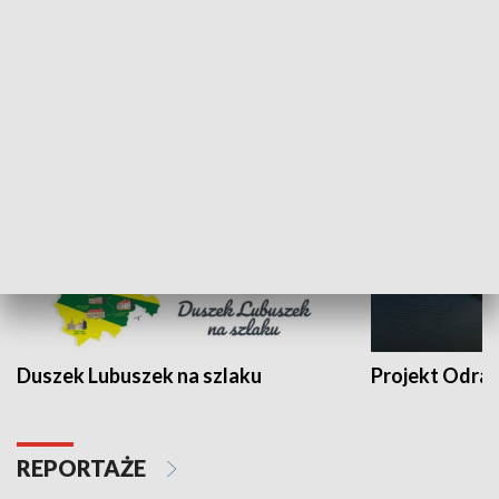
Kalejdoskop
Sołtys na med
WYPOCZYNEK I REKREACJA
Duszek Lubuszek na szlaku
Projekt Odra
REPORTAŻE