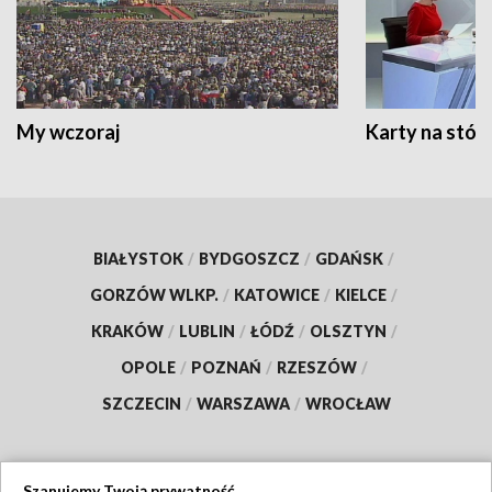
My wczoraj
Karty na stół:
BIAŁYSTOK
/
BYDGOSZCZ
/
GDAŃSK
/
GORZÓW WLKP.
/
KATOWICE
/
KIELCE
/
KRAKÓW
/
LUBLIN
/
ŁÓDŹ
/
OLSZTYN
/
OPOLE
/
POZNAŃ
/
RZESZÓW
/
SZCZECIN
/
WARSZAWA
/
WROCŁAW
Szanujemy Twoją prywatność