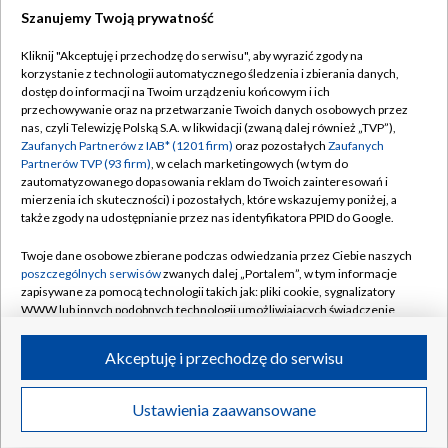
Szanujemy Twoją prywatność
Dołącz do nas:
Kliknij "Akceptuję i przechodzę do serwisu", aby wyrazić zgody na
korzystanie z technologii automatycznego śledzenia i zbierania danych,
TVP
dostęp do informacji na Twoim urządzeniu końcowym i ich
Abonament TVP
przechowywanie oraz na przetwarzanie Twoich danych osobowych przez
Regulamin TVP
nas, czyli Telewizję Polską S.A. w likwidacji (zwaną dalej również „TVP”),
Emisja w TVP
Polityka prywatności
Zaufanych Partnerów z IAB* (1201 firm)
oraz pozostałych
Zaufanych
Partnerów TVP (93 firm)
, w celach marketingowych (w tym do
Centrum informacji TVP
Moje zgody
zautomatyzowanego dopasowania reklam do Twoich zainteresowań i
mierzenia ich skuteczności) i pozostałych, które wskazujemy poniżej, a
Naziemna Telewizja Cyfrowa
Pomoc
także zgody na udostępnianie przez nas identyfikatora PPID do Google.
Sklep TVP
Biuro reklamy
Twoje dane osobowe zbierane podczas odwiedzania przez Ciebie naszych
Rada Programowa
Kontakt
poszczególnych serwisów
zwanych dalej „Portalem”, w tym informacje
zapisywane za pomocą technologii takich jak: pliki cookie, sygnalizatory
System NOS
WWW lub innych podobnych technologii umożliwiających świadczenie
dopasowanych i bezpiecznych usług, personalizację treści oraz reklam,
Informacje o nadawcy
Kanały
udostępnianie funkcji mediów społecznościowych oraz analizowanie
Akceptuję i przechodzę do serwisu
ruchu w Internecie.
Program dla prasy
©2026 Telewizja Polska S.A. w likwidacji
Biuro Reklamy
Twoje dane osobowe zbierane podczas odwiedzania przez Ciebie
Ustawienia zaawansowane
poszczególnych serwisów
na Portalu, takie jak adresy IP, identyfikatory
Ogłoszenie przetargowe
Twoich urządzeń końcowych i identyfikatory plików cookie, informacje o