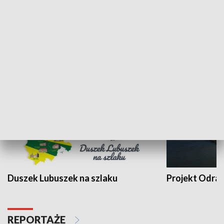
Kalejdoskop
Sołtys na med
WYPOCZYNEK I REKREACJA
Duszek Lubuszek na szlaku
Projekt Odra
REPORTAŻE