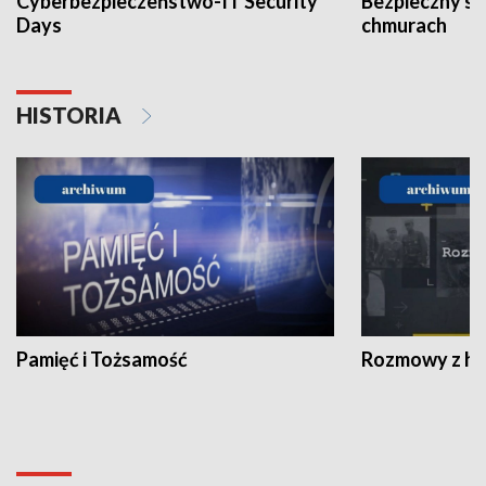
Cyberbezpieczeństwo-IT Security
Bezpieczny s
Days
chmurach
HISTORIA
Pamięć i Tożsamość
Rozmowy z his