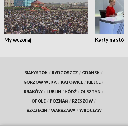
My wczoraj
Karty na stół:
BIAŁYSTOK
/
BYDGOSZCZ
/
GDAŃSK
/
GORZÓW WLKP.
/
KATOWICE
/
KIELCE
/
KRAKÓW
/
LUBLIN
/
ŁÓDŹ
/
OLSZTYN
/
OPOLE
/
POZNAŃ
/
RZESZÓW
/
SZCZECIN
/
WARSZAWA
/
WROCŁAW