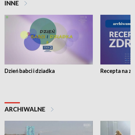
INNE
Dzień babci i dziadka
Recepta na z
ARCHIWALNE