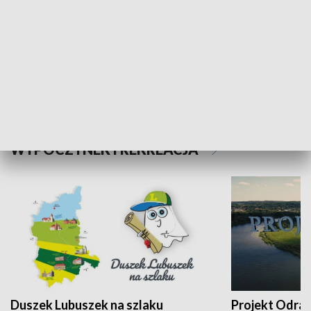
Kalejdoskop
Sołtys na med
WYPOCZYNEK I REKREACJA
Duszek Lubuszek na szlaku
Projekt Odra