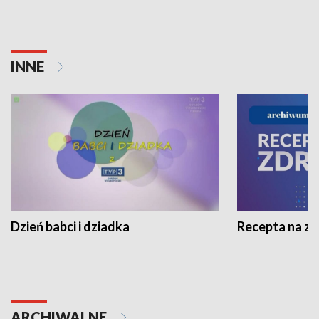
INNE
Dzień babci i dziadka
Recepta na z
ARCHIWALNE