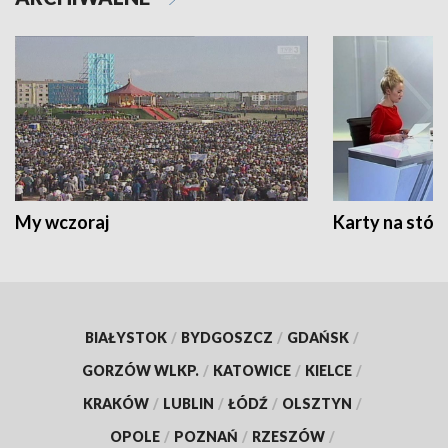
My wczoraj
Karty na stół:
BIAŁYSTOK
/
BYDGOSZCZ
/
GDAŃSK
/
GORZÓW WLKP.
/
KATOWICE
/
KIELCE
/
KRAKÓW
/
LUBLIN
/
ŁÓDŹ
/
OLSZTYN
/
OPOLE
/
POZNAŃ
/
RZESZÓW
/