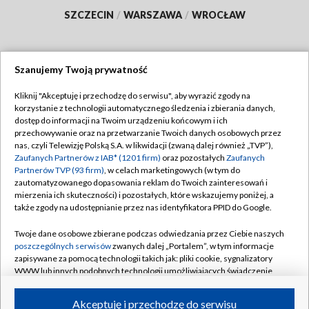
SZCZECIN
/
WARSZAWA
/
WROCŁAW
Szanujemy Twoją prywatność
Dołącz do nas:
Kliknij "Akceptuję i przechodzę do serwisu", aby wyrazić zgody na
korzystanie z technologii automatycznego śledzenia i zbierania danych,
TVP
dostęp do informacji na Twoim urządzeniu końcowym i ich
Abonament TVP
przechowywanie oraz na przetwarzanie Twoich danych osobowych przez
Regulamin TVP
nas, czyli Telewizję Polską S.A. w likwidacji (zwaną dalej również „TVP”),
Emisja w TVP
Polityka prywatności
Zaufanych Partnerów z IAB* (1201 firm)
oraz pozostałych
Zaufanych
Partnerów TVP (93 firm)
, w celach marketingowych (w tym do
Centrum informacji TVP
Moje zgody
zautomatyzowanego dopasowania reklam do Twoich zainteresowań i
mierzenia ich skuteczności) i pozostałych, które wskazujemy poniżej, a
Naziemna Telewizja Cyfrowa
Pomoc
także zgody na udostępnianie przez nas identyfikatora PPID do Google.
Sklep TVP
Biuro reklamy
Twoje dane osobowe zbierane podczas odwiedzania przez Ciebie naszych
Rada Programowa
Kontakt
poszczególnych serwisów
zwanych dalej „Portalem”, w tym informacje
zapisywane za pomocą technologii takich jak: pliki cookie, sygnalizatory
System NOS
WWW lub innych podobnych technologii umożliwiających świadczenie
dopasowanych i bezpiecznych usług, personalizację treści oraz reklam,
Informacje o nadawcy
Kanały
udostępnianie funkcji mediów społecznościowych oraz analizowanie
Akceptuję i przechodzę do serwisu
ruchu w Internecie.