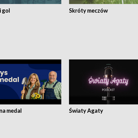
 gol
Skróty meczów
 na medal
Światy Agaty