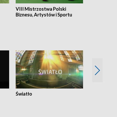
VIII Mistrzostwa Polski
Cztery kwar
Biznesu, Artystów i Sportu
Światło
Nowy adres