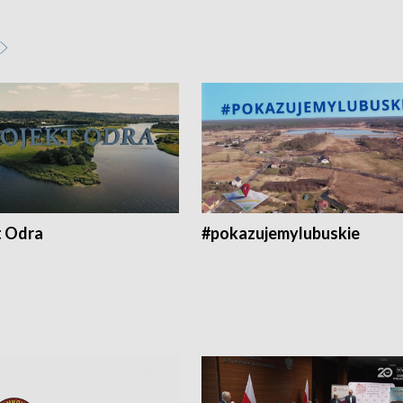
t Odra
#pokazujemylubuskie