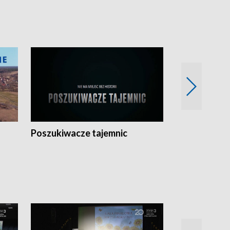
Poszukiwacze tajemnic
Kostrzyn na 