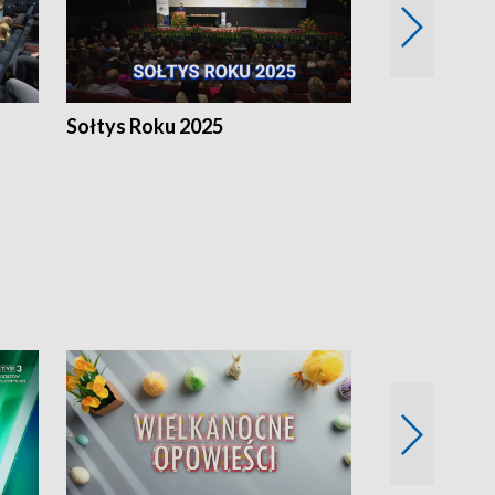
h
Sołtys Roku 2025
20 lat minęł
Wlkp.