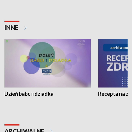
INNE
Dzień babci i dziadka
Recepta na z
ARCHIWALNE