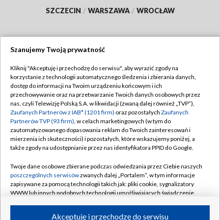
SZCZECIN
/
WARSZAWA
/
WROCŁAW
Szanujemy Twoją prywatność
Dołącz do nas:
Kliknij "Akceptuję i przechodzę do serwisu", aby wyrazić zgody na
korzystanie z technologii automatycznego śledzenia i zbierania danych,
TVP
dostęp do informacji na Twoim urządzeniu końcowym i ich
Abonament TVP
przechowywanie oraz na przetwarzanie Twoich danych osobowych przez
Regulamin TVP
nas, czyli Telewizję Polską S.A. w likwidacji (zwaną dalej również „TVP”),
Emisja w TVP
Polityka prywatności
Zaufanych Partnerów z IAB* (1201 firm)
oraz pozostałych
Zaufanych
Partnerów TVP (93 firm)
, w celach marketingowych (w tym do
Centrum informacji TVP
Moje zgody
zautomatyzowanego dopasowania reklam do Twoich zainteresowań i
mierzenia ich skuteczności) i pozostałych, które wskazujemy poniżej, a
Naziemna Telewizja Cyfrowa
Pomoc
także zgody na udostępnianie przez nas identyfikatora PPID do Google.
Sklep TVP
Biuro reklamy
Twoje dane osobowe zbierane podczas odwiedzania przez Ciebie naszych
Rada Programowa
Kontakt
poszczególnych serwisów
zwanych dalej „Portalem”, w tym informacje
zapisywane za pomocą technologii takich jak: pliki cookie, sygnalizatory
System NOS
WWW lub innych podobnych technologii umożliwiających świadczenie
dopasowanych i bezpiecznych usług, personalizację treści oraz reklam,
Informacje o nadawcy
Kanały
udostępnianie funkcji mediów społecznościowych oraz analizowanie
Akceptuję i przechodzę do serwisu
ruchu w Internecie.