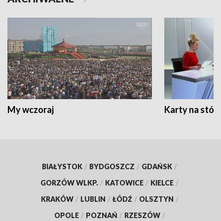
My wczoraj
Karty na stół:
BIAŁYSTOK
/
BYDGOSZCZ
/
GDAŃSK
/
GORZÓW WLKP.
/
KATOWICE
/
KIELCE
/
KRAKÓW
/
LUBLIN
/
ŁÓDŹ
/
OLSZTYN
/
OPOLE
/
POZNAŃ
/
RZESZÓW
/