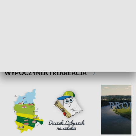
Kalejdoskop
Sołtys na med
WYPOCZYNEK I REKREACJA