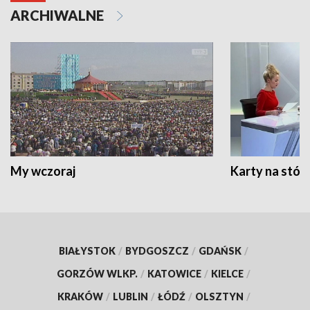
ARCHIWALNE
My wczoraj
Karty na stół:
BIAŁYSTOK
/
BYDGOSZCZ
/
GDAŃSK
/
GORZÓW WLKP.
/
KATOWICE
/
KIELCE
/
KRAKÓW
/
LUBLIN
/
ŁÓDŹ
/
OLSZTYN
/