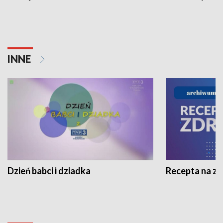
INNE
Dzień babci i dziadka
Recepta na z