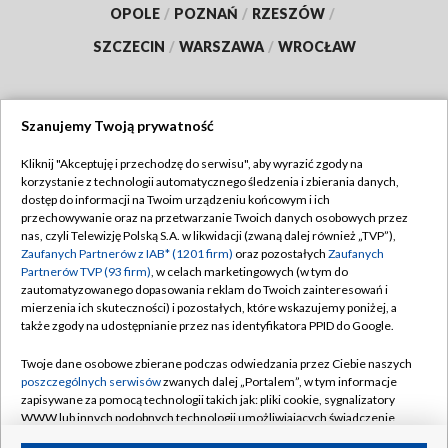
OPOLE
/
POZNAŃ
/
RZESZÓW
/
SZCZECIN
/
WARSZAWA
/
WROCŁAW
Szanujemy Twoją prywatność
Dołącz do nas:
Kliknij "Akceptuję i przechodzę do serwisu", aby wyrazić zgody na
korzystanie z technologii automatycznego śledzenia i zbierania danych,
TVP
dostęp do informacji na Twoim urządzeniu końcowym i ich
Abonament TVP
przechowywanie oraz na przetwarzanie Twoich danych osobowych przez
Regulamin TVP
nas, czyli Telewizję Polską S.A. w likwidacji (zwaną dalej również „TVP”),
Emisja w TVP
Polityka prywatności
Zaufanych Partnerów z IAB* (1201 firm)
oraz pozostałych
Zaufanych
Partnerów TVP (93 firm)
, w celach marketingowych (w tym do
Centrum informacji TVP
Moje zgody
zautomatyzowanego dopasowania reklam do Twoich zainteresowań i
mierzenia ich skuteczności) i pozostałych, które wskazujemy poniżej, a
Naziemna Telewizja Cyfrowa
Pomoc
także zgody na udostępnianie przez nas identyfikatora PPID do Google.
Sklep TVP
Biuro reklamy
Twoje dane osobowe zbierane podczas odwiedzania przez Ciebie naszych
Rada Programowa
Kontakt
poszczególnych serwisów
zwanych dalej „Portalem”, w tym informacje
zapisywane za pomocą technologii takich jak: pliki cookie, sygnalizatory
System NOS
WWW lub innych podobnych technologii umożliwiających świadczenie
dopasowanych i bezpiecznych usług, personalizację treści oraz reklam,
Informacje o nadawcy
Kanały