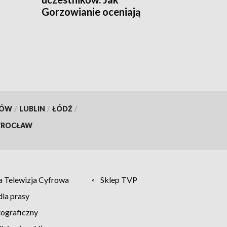
Gorzowianie oceniają
tegoroczne święto miasta?
KÓW
/
LUBLIN
/
ŁÓDŹ
/
ROCŁAW
 Telewizja Cyfrowa
Sklep TVP
la prasy
tograficzny