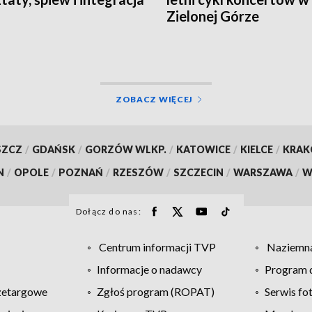
Zielonej Górze
ZOBACZ WIĘCEJ
SZCZ
/
GDAŃSK
/
GORZÓW WLKP.
/
KATOWICE
/
KIELCE
/
KRA
N
/
OPOLE
/
POZNAŃ
/
RZESZÓW
/
SZCZECIN
/
WARSZAWA
/
W
Dołącz do nas:
Centrum informacji TVP
Naziemna
Informacje o nadawcy
Program d
zetargowe
Zgłoś program (ROPAT)
Serwis fo