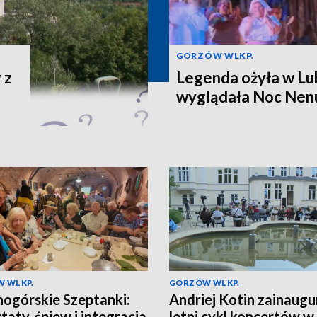
GORZÓW WLKP.
 z
Legenda ożyła w Lu
wyglądała Noc Nen
 WLKP.
GORZÓW WLKP.
nogórskie Szeptanki:
Andriej Kotin zainaug
taty, śpiew i integracja
letni cykl koncertów w