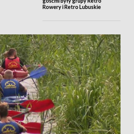
gośćmi były grupy Retro
Rowery i Retro Lubuskie