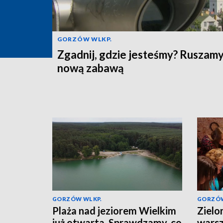
GORZÓW WLKP.
Zgadnij, gdzie jesteśmy? Ruszamy
nową zabawą
GORZÓW WLKP.
GORZÓW
Plaża nad jeziorem Wielkim
Zielo
już otwarta. Sprawdzamy, co
warsz