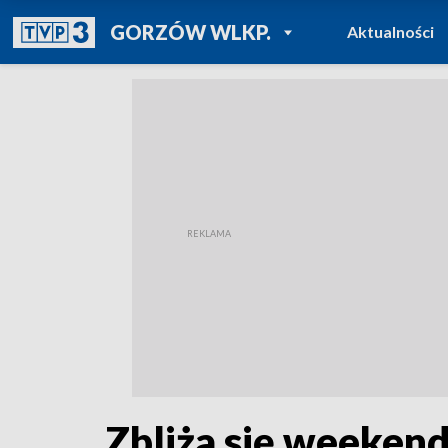
POWRÓT DO
GORZÓW WLKP.
Aktualności
TVP REGIONY
Zbliża się weeken