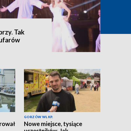
brzy. Tak
ufarów
GORZÓW WLKP.
urował
Nowe miejsce, tysiące
uczestników. Jak