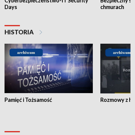
Cyberbezpieczeństwo-IT Security
Bezpieczny s
Days
chmurach
HISTORIA
Pamięć i Tożsamość
Rozmowy z his