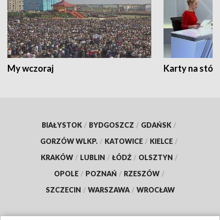
My wczoraj
Karty na stół:
BIAŁYSTOK
/
BYDGOSZCZ
/
GDAŃSK
/
GORZÓW WLKP.
/
KATOWICE
/
KIELCE
/
KRAKÓW
/
LUBLIN
/
ŁÓDŹ
/
OLSZTYN
/
OPOLE
/
POZNAŃ
/
RZESZÓW
/
SZCZECIN
/
WARSZAWA
/
WROCŁAW