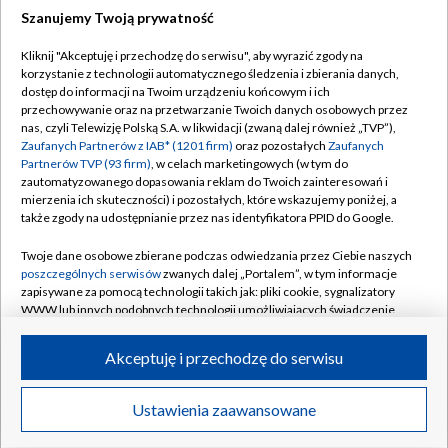
Szanujemy Twoją prywatność
Dołącz do nas:
Kliknij "Akceptuję i przechodzę do serwisu", aby wyrazić zgody na
korzystanie z technologii automatycznego śledzenia i zbierania danych,
TVP
dostęp do informacji na Twoim urządzeniu końcowym i ich
Abonament TVP
przechowywanie oraz na przetwarzanie Twoich danych osobowych przez
Regulamin TVP
nas, czyli Telewizję Polską S.A. w likwidacji (zwaną dalej również „TVP”),
Emisja w TVP
Polityka prywatności
Zaufanych Partnerów z IAB* (1201 firm)
oraz pozostałych
Zaufanych
Partnerów TVP (93 firm)
, w celach marketingowych (w tym do
Centrum informacji TVP
Moje zgody
zautomatyzowanego dopasowania reklam do Twoich zainteresowań i
mierzenia ich skuteczności) i pozostałych, które wskazujemy poniżej, a
Naziemna Telewizja Cyfrowa
Pomoc
także zgody na udostępnianie przez nas identyfikatora PPID do Google.
Sklep TVP
Biuro reklamy
Twoje dane osobowe zbierane podczas odwiedzania przez Ciebie naszych
Rada Programowa
Kontakt
poszczególnych serwisów
zwanych dalej „Portalem”, w tym informacje
zapisywane za pomocą technologii takich jak: pliki cookie, sygnalizatory
System NOS
WWW lub innych podobnych technologii umożliwiających świadczenie
dopasowanych i bezpiecznych usług, personalizację treści oraz reklam,
Informacje o nadawcy
Kanały
udostępnianie funkcji mediów społecznościowych oraz analizowanie
Akceptuję i przechodzę do serwisu
ruchu w Internecie.
Program dla prasy
©2026 Telewizja Polska S.A. w likwidacji
Biuro Reklamy
Twoje dane osobowe zbierane podczas odwiedzania przez Ciebie
Ustawienia zaawansowane
poszczególnych serwisów
na Portalu, takie jak adresy IP, identyfikatory
Ogłoszenie przetargowe
Twoich urządzeń końcowych i identyfikatory plików cookie, informacje o