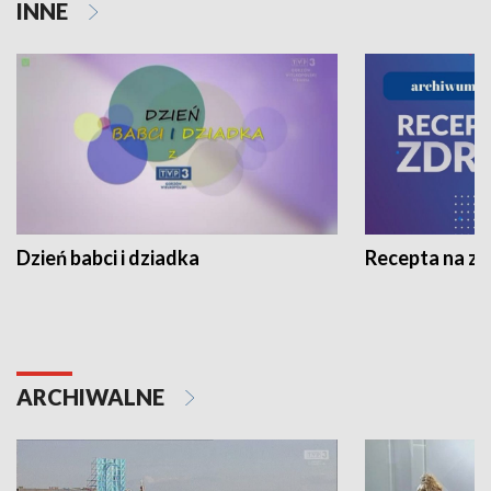
INNE
Dzień babci i dziadka
Recepta na z
ARCHIWALNE