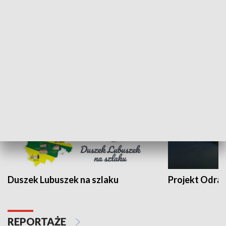
Kalejdoskop
Sołtys na med
WYPOCZYNEK I REKREACJA
Duszek Lubuszek na szlaku
Projekt Odra
REPORTAŻE