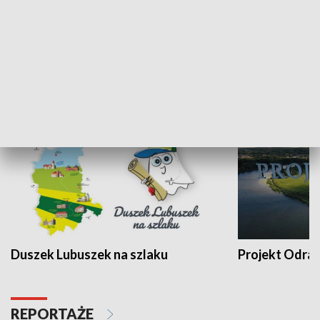
Kalejdoskop
Sołtys na med
WYPOCZYNEK I REKREACJA
Duszek Lubuszek na szlaku
Projekt Odra
REPORTAŻE