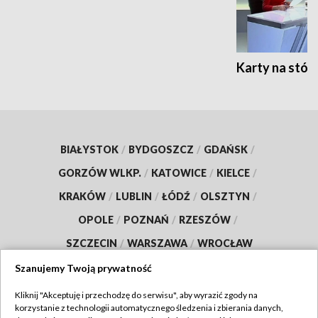
Karty na stół:
BIAŁYSTOK
/
BYDGOSZCZ
/
GDAŃSK
/
GORZÓW WLKP.
/
KATOWICE
/
KIELCE
/
KRAKÓW
/
LUBLIN
/
ŁÓDŹ
/
OLSZTYN
/
OPOLE
/
POZNAŃ
/
RZESZÓW
/
SZCZECIN
/
WARSZAWA
/
WROCŁAW
Szanujemy Twoją prywatność
Kliknij "Akceptuję i przechodzę do serwisu", aby wyrazić zgody na
korzystanie z technologii automatycznego śledzenia i zbierania danych,
Dołącz do nas: