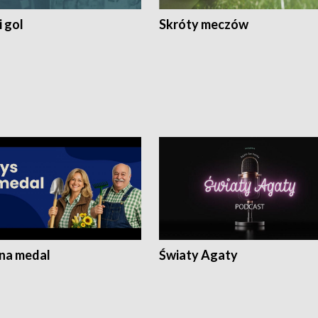
 gol
Skróty meczów
 na medal
Światy Agaty