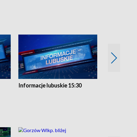
Informacje lubuskie 15:30
Przegląd ty