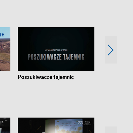
Poszukiwacze tajemnic
Kostrzyn na 