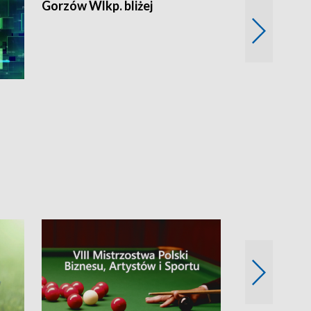
Gorzów Wlkp. bliżej
Lubuskie bliż