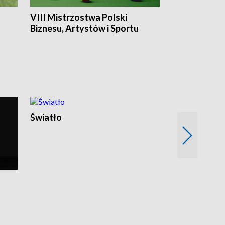
VIII Mistrzostwa Polski
Cztery kwar
Biznesu, Artystów i Sportu
Światło
Nowy adres