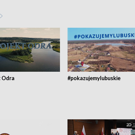
t Odra
#pokazujemylubuskie