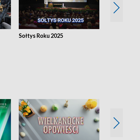
h
Sołtys Roku 2025
20 lat minęł
Wlkp.