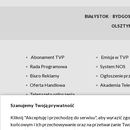
BIAŁYSTOK
/
BYDGO
OLSZTY
Abonament TVP
Emisja w TVP
Rada Programowa
System NOS
Biuro Reklamy
Ogłoszenie pr
Oferta Handlowa
Akademia Tele
Telegazeta ogłoszenia
Szanujemy Twoją prywatność
Regulamin TVP
Kliknij "Akceptuję i przechodzę do serwisu", aby wyrazić zg
końcowym i ich przechowywanie oraz na przetwarzanie Twoich