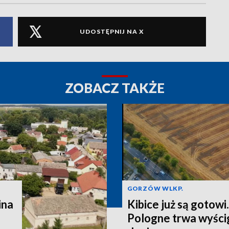
UDOSTĘPNIJ NA X
ZOBACZ TAKŻE
GORZÓW WLKP.
ina
Kibice już są gotowi
Pologne trwa wyścig