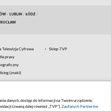
KÓW
/
LUBLIN
/
ŁÓDŹ
/
ROCŁAW
 Telewizja Cyfrowa
Sklep TVP
la prasy
tograficzny
sing (znaki)
klamy
Kontakt
rania danych, dostęp do informacji na Twoim urządzeniu
idacji (zwaną dalej również „TVP”),
Zaufanych Partnerów