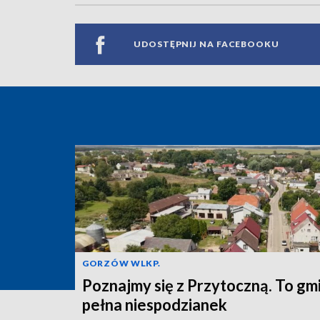
UDOSTĘPNIJ NA FACEBOOKU
GORZÓW WLKP.
Poznajmy się z Przytoczną. To gm
pełna niespodzianek