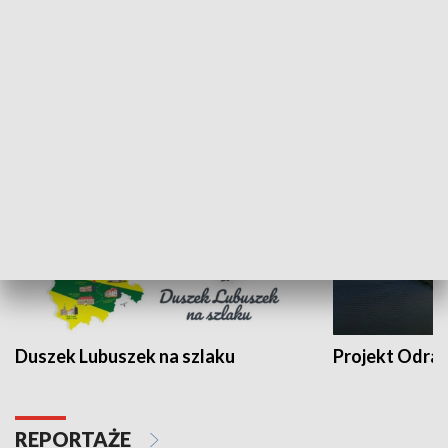
Kalejdoskop
Sołtys na med
WYPOCZYNEK I REKREACJA
Duszek Lubuszek na szlaku
Projekt Odra
REPORTAŻE