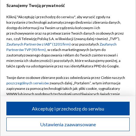
Szanujemy Twoją prywatność
Dołącz do nas:
Kliknij "Akceptuję i przechodzę do serwisu", aby wyrazić zgody na
korzystanie z technologii automatycznego śledzenia i zbierania danych,
TVP
dostęp do informacji na Twoim urządzeniu końcowym i ich
Abonament TVP
przechowywanie oraz na przetwarzanie Twoich danych osobowych przez
Regulamin TVP
nas, czyli Telewizję Polską S.A. w likwidacji (zwaną dalej również „TVP”),
Emisja w TVP
Polityka prywatności
Zaufanych Partnerów z IAB* (1201 firm)
oraz pozostałych
Zaufanych
Partnerów TVP (93 firm)
, w celach marketingowych (w tym do
Centrum informacji TVP
Moje zgody
zautomatyzowanego dopasowania reklam do Twoich zainteresowań i
mierzenia ich skuteczności) i pozostałych, które wskazujemy poniżej, a
Naziemna Telewizja Cyfrowa
Pomoc
także zgody na udostępnianie przez nas identyfikatora PPID do Google.
Sklep TVP
Biuro reklamy
Twoje dane osobowe zbierane podczas odwiedzania przez Ciebie naszych
Rada Programowa
Kontakt
poszczególnych serwisów
zwanych dalej „Portalem”, w tym informacje
zapisywane za pomocą technologii takich jak: pliki cookie, sygnalizatory
System NOS
WWW lub innych podobnych technologii umożliwiających świadczenie
dopasowanych i bezpiecznych usług, personalizację treści oraz reklam,
Informacje o nadawcy
Kanały
udostępnianie funkcji mediów społecznościowych oraz analizowanie
Akceptuję i przechodzę do serwisu
ruchu w Internecie.
Program dla prasy
©2026 Telewizja Polska S.A. w likwidacji
Biuro Reklamy
Twoje dane osobowe zbierane podczas odwiedzania przez Ciebie
Ustawienia zaawansowane
poszczególnych serwisów
na Portalu, takie jak adresy IP, identyfikatory
Ogłoszenie przetargowe
Twoich urządzeń końcowych i identyfikatory plików cookie, informacje o