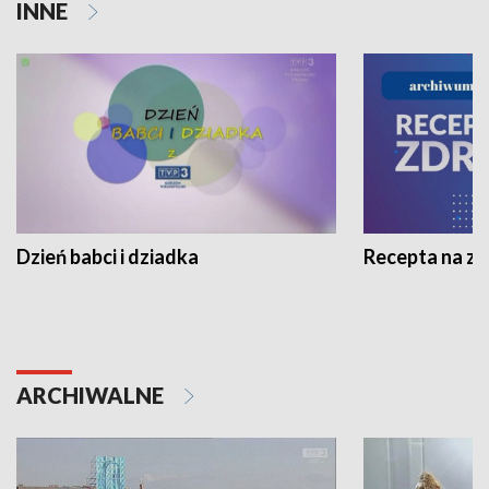
INNE
Dzień babci i dziadka
Recepta na z
ARCHIWALNE