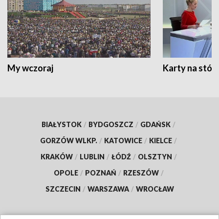
My wczoraj
Karty na stół:
BIAŁYSTOK
/
BYDGOSZCZ
/
GDAŃSK
/
GORZÓW WLKP.
/
KATOWICE
/
KIELCE
/
KRAKÓW
/
LUBLIN
/
ŁÓDŹ
/
OLSZTYN
/
OPOLE
/
POZNAŃ
/
RZESZÓW
/
SZCZECIN
/
WARSZAWA
/
WROCŁAW