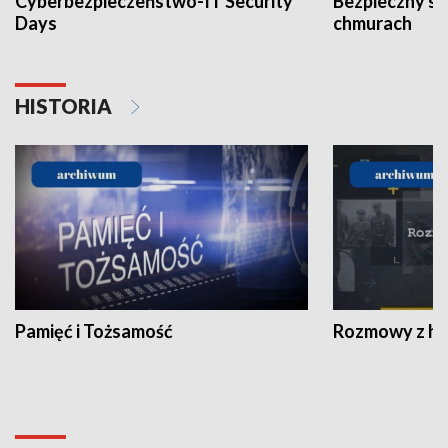
Cyberbezpieczeństwo-IT Security
Bezpieczny s
Days
chmurach
HISTORIA
Pamięć i Tożsamość
Rozmowy z his