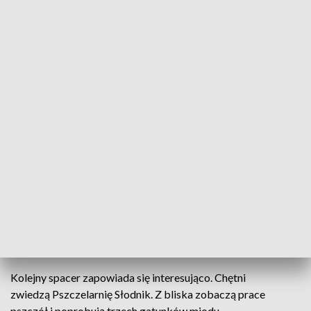
ponad 5 lat temu. Obecnie należy do niego już ponad 400
producentów z naszego regionu.
Każdy spacer będzie inny - wszystkie umożliwią jednak
poznanie historii i pracy lokalnego producenta oraz
degustacje jego wyrobów.
Pierwszy spacer już za nami. W czerwcu tajemnice własnej
produkcji zdradzało gospodarstwo rolne Bio Las, które
oprócz uprawy roślin zajmuje się produkcją octu jabłkowego
z rozmaitymi dodatkami.
Proces fermentacji w tysiąclitrowych kadziach trwa około 3
miesięce. Spacerowicze byli świadkami macerowania kwiatu
czarnego bzu.
Kolejny spacer zapowiada się interesująco. Chętni
zwiedzą Pszczelarnię Słodnik. Z bliska zobaczą prace
pszczół i poprobują trzech gatunków miodu.