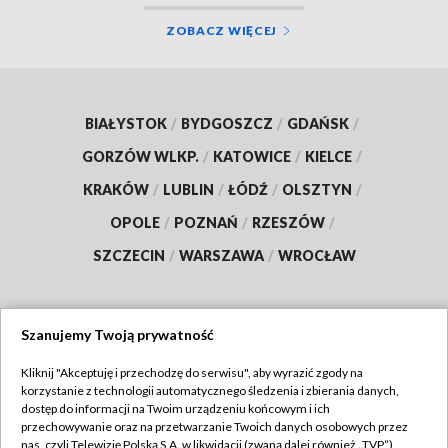
ZOBACZ WIĘCEJ
BIAŁYSTOK
/
BYDGOSZCZ
/
GDAŃSK
/
GORZÓW WLKP.
/
KATOWICE
/
KIELCE
/
KRAKÓW
/
LUBLIN
/
ŁÓDŹ
/
OLSZTYN
/
OPOLE
/
POZNAŃ
/
RZESZÓW
/
SZCZECIN
/
WARSZAWA
/
WROCŁAW
Szanujemy Twoją prywatność
Dołącz do nas:
Kliknij "Akceptuję i przechodzę do serwisu", aby wyrazić zgody na
korzystanie z technologii automatycznego śledzenia i zbierania danych,
TVP
dostęp do informacji na Twoim urządzeniu końcowym i ich
Abonament TVP
przechowywanie oraz na przetwarzanie Twoich danych osobowych przez
Regulamin TVP
nas, czyli Telewizję Polską S.A. w likwidacji (zwaną dalej również „TVP”),