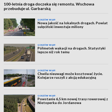
100-letnia droga doczeka się remontu. Wschowa
przebuduje ul. Garbarską
GORZÓW WLKP.
Nowa jakość na lokalnych drogach. Powiat
sulęciński inwestuje miliony
GORZÓW WLKP.
Półmetek wakacji na drogach. Statystyki
lepsze niż rok temu
GORZÓW WLKP.
Chwila nieuwagi może kosztować życie.
Kolejarze ruszyli z akcją edukacyjną
GORZÓW WLKP.
Powstanie 6,5 km nowej trasy rowerowej z
Nietoperka do Jordanowa