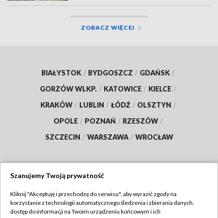
ZOBACZ WIĘCEJ
BIAŁYSTOK
/
BYDGOSZCZ
/
GDAŃSK
/
GORZÓW WLKP.
/
KATOWICE
/
KIELCE
/
KRAKÓW
/
LUBLIN
/
ŁÓDŹ
/
OLSZTYN
/
OPOLE
/
POZNAŃ
/
RZESZÓW
/
SZCZECIN
/
WARSZAWA
/
WROCŁAW
Szanujemy Twoją prywatność
Dołącz do nas:
Kliknij "Akceptuję i przechodzę do serwisu", aby wyrazić zgody na
korzystanie z technologii automatycznego śledzenia i zbierania danych,
TVP
dostęp do informacji na Twoim urządzeniu końcowym i ich