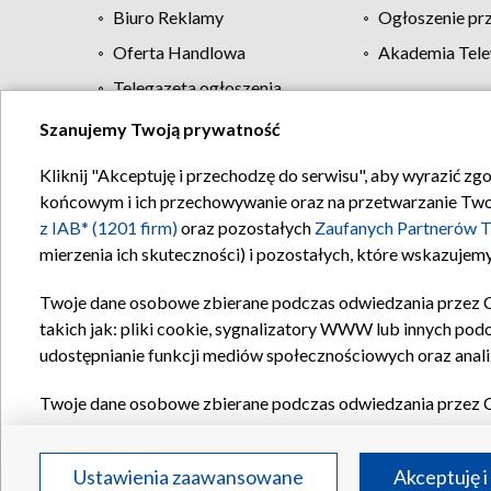
Biuro Reklamy
Ogłoszenie pr
Oferta Handlowa
Akademia Tele
Telegazeta ogłoszenia
Szanujemy Twoją prywatność
Regulamin TVP
Kliknij "Akceptuję i przechodzę do serwisu", aby wyrazić zg
końcowym i ich przechowywanie oraz na przetwarzanie Twoich
z IAB* (1201 firm)
oraz pozostałych
Zaufanych Partnerów T
mierzenia ich skuteczności) i pozostałych, które wskazujemy
Twoje dane osobowe zbierane podczas odwiedzania przez 
takich jak: pliki cookie, sygnalizatory WWW lub innych pod
udostępnianie funkcji mediów społecznościowych oraz anali
Twoje dane osobowe zbierane podczas odwiedzania przez 
plików cookie, informacje o Twoich wyszukiwaniach w serwi
Partnerów TVP
dla realizacji następujących celów i funkc
Ustawienia zaawansowane
Akceptuję i
reklam, tworzenia profilu spersonalizowanych reklam, tworz