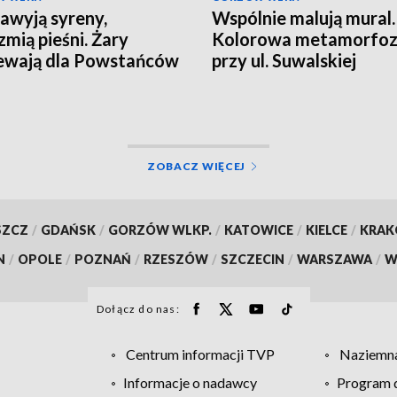
awyją syreny,
Wspólnie malują mural.
zmią pieśni. Żary
Kolorowa metamorfo
ewają dla Powstańców
przy ul. Suwalskiej
ZOBACZ WIĘCEJ
SZCZ
/
GDAŃSK
/
GORZÓW WLKP.
/
KATOWICE
/
KIELCE
/
KRA
N
/
OPOLE
/
POZNAŃ
/
RZESZÓW
/
SZCZECIN
/
WARSZAWA
/
W
Dołącz do nas:
Centrum informacji TVP
Naziemna
Informacje o nadawcy
Program d