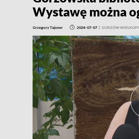
Wystawę można ogl
Grzegorz Tajsner
2024-07-07
|
GORZÓW WIELKOPO