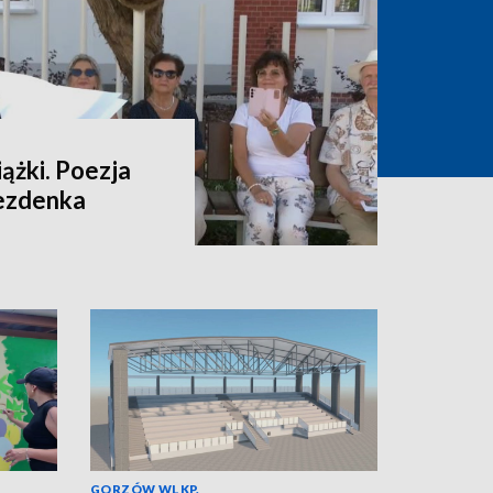
ążki. Poezja
rezdenka
GORZÓW WLKP.