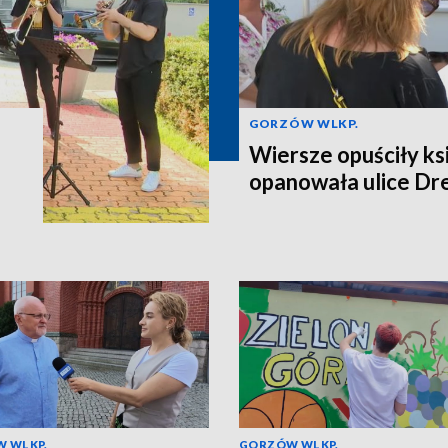
GORZÓW WLKP.
Wiersze opuściły ksi
opanowała ulice D
 WLKP.
GORZÓW WLKP.