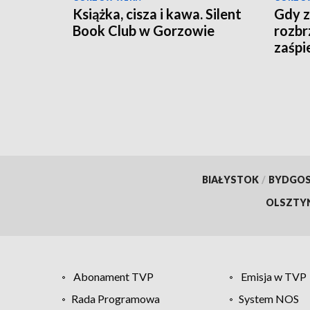
Książka, cisza i kawa. Silent
Gdy z
Book Club w Gorzowie
rozbr
zaśpi
BIAŁYSTOK
/
BYDGO
OLSZTY
Abonament TVP
Emisja w TVP
Rada Programowa
System NOS