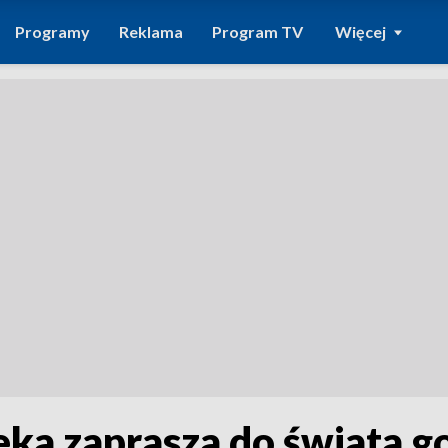
Programy
Reklama
Program TV
Więcej
eka zaprasza do świata g