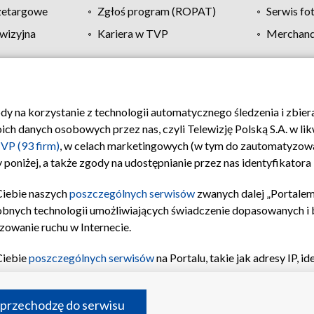
zetargowe
Zgłoś program (ROPAT)
Serwis fo
wizyjna
Kariera w TVP
Merchandi
Polityka prywatności
Moje zgody
Pomoc
Biuro re
ody na korzystanie z technologii automatycznego śledzenia i zbie
 danych osobowych przez nas, czyli Telewizję Polską S.A. w likw
VP (93 firm)
, w celach marketingowych (w tym do zautomatyzow
 poniżej, a także zgody na udostępnianie przez nas identyfikator
Ciebie naszych
poszczególnych serwisów
zwanych dalej „Portalem
obnych technologii umożliwiających świadczenie dopasowanych i be
zowanie ruchu w Internecie.
Ciebie
poszczególnych serwisów
na Portalu, takie jak adresy IP, 
sach Portalu czy historia odwiedzin będą przetwarzane przez TV
ji: przechowywania informacji na urządzeniu lub dostęp do nich,
©2026 Telewizja Polska S.A. w likwidacji
 przechodzę do serwisu
enia profilu spersonalizowanych treści, wyboru spersonalizowany