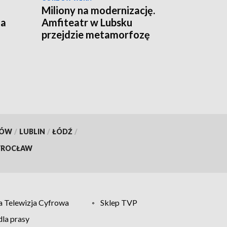
Miliony na modernizację.
za
Amfiteatr w Lubsku
przejdzie metamorfozę
KÓW
/
LUBLIN
/
ŁÓDŹ
/
ROCŁAW
 Telewizja Cyfrowa
Sklep TVP
la prasy