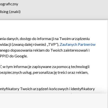
tograficzny
sing (znaki)
klamy
Kontakt
rania danych, dostęp do informacji na Twoim urządzeniu
idacji (zwaną dalej również „TVP”),
Zaufanych Partnerów
anego dopasowania reklam do Twoich zainteresowań i
a PPID do Google.
”, w tym informacje zapisywane za pomocą technologii
zpiecznych usług, personalizację treści oraz reklam,
identyfikatory Twoich urządzeń końcowych i identyfikatory
P,
Zaufanych Partnerów z IAB
oraz pozostałych
Zaufanych
 wyboru podstawowych reklam, wyboru spersonalizowanych
ch treści, pomiaru wydajności reklam, pomiaru wydajności