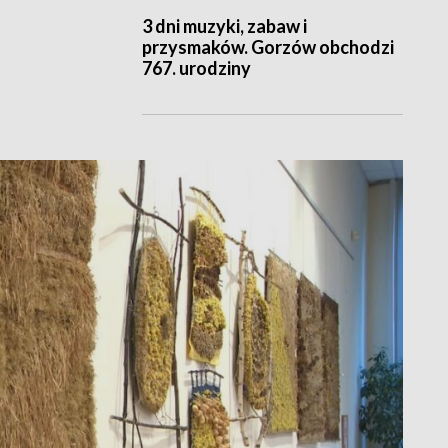
3 dni muzyki, zabaw i
przysmaków. Gorzów obchodzi
767. urodziny