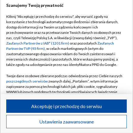
Szanujemy Twoją prywatność
Dołącz do nas:
Kliknij "Akceptuję i przechodzę do serwisu", aby wyrazić zgody na
korzystanie z technologii automatycznego śledzenia i zbierania danych,
TVP
dostęp do informacji na Twoim urządzeniu końcowym i ich
Abonament TVP
przechowywanie oraz na przetwarzanie Twoich danych osobowych przez
Regulamin TVP
nas, czyli Telewizję Polską S.A. w likwidacji (zwaną dalej również „TVP”),
Emisja w TVP
Polityka prywatności
Zaufanych Partnerów z IAB* (1201 firm)
oraz pozostałych
Zaufanych
Partnerów TVP (93 firm)
, w celach marketingowych (w tym do
Centrum informacji TVP
Moje zgody
zautomatyzowanego dopasowania reklam do Twoich zainteresowań i
mierzenia ich skuteczności) i pozostałych, które wskazujemy poniżej, a
Naziemna Telewizja Cyfrowa
Pomoc
także zgody na udostępnianie przez nas identyfikatora PPID do Google.
Sklep TVP
Biuro reklamy
Twoje dane osobowe zbierane podczas odwiedzania przez Ciebie naszych
Rada Programowa
Kontakt
poszczególnych serwisów
zwanych dalej „Portalem”, w tym informacje
zapisywane za pomocą technologii takich jak: pliki cookie, sygnalizatory
System NOS
WWW lub innych podobnych technologii umożliwiających świadczenie
dopasowanych i bezpiecznych usług, personalizację treści oraz reklam,
Informacje o nadawcy
Kanały
udostępnianie funkcji mediów społecznościowych oraz analizowanie
Akceptuję i przechodzę do serwisu
ruchu w Internecie.
Program dla prasy
©2026 Telewizja Polska S.A. w likwidacji
Biuro Reklamy
Twoje dane osobowe zbierane podczas odwiedzania przez Ciebie
Ustawienia zaawansowane
poszczególnych serwisów
na Portalu, takie jak adresy IP, identyfikatory
Ogłoszenie przetargowe
Twoich urządzeń końcowych i identyfikatory plików cookie, informacje o