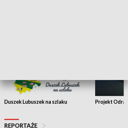
Kalejdoskop
Sołtys na med
WYPOCZYNEK I REKREACJA
Duszek Lubuszek na szlaku
Projekt Odra
REPORTAŻE