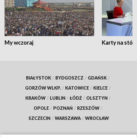
My wczoraj
Karty na stół:
BIAŁYSTOK
/
BYDGOSZCZ
/
GDAŃSK
/
GORZÓW WLKP.
/
KATOWICE
/
KIELCE
/
KRAKÓW
/
LUBLIN
/
ŁÓDŹ
/
OLSZTYN
/
OPOLE
/
POZNAŃ
/
RZESZÓW
/
SZCZECIN
/
WARSZAWA
/
WROCŁAW