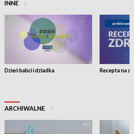
INNE
Dzień babci i dziadka
Recepta na z
ARCHIWALNE