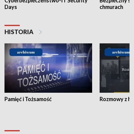
Cyberbezpieczeństwo-IT Security
Bezpieczny s
Days
chmurach
HISTORIA
Pamięć i Tożsamość
Rozmowy z his