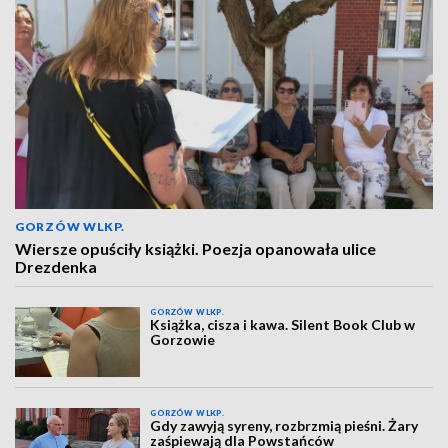
GORZÓW WLKP.
Wiersze opuściły książki. Poezja opanowała ulice
Drezdenka
GORZÓW WLKP.
Książka, cisza i kawa. Silent Book Club w
Gorzowie
GORZÓW WLKP.
Gdy zawyją syreny, rozbrzmią pieśni. Żary
zaśpiewają dla Powstańców