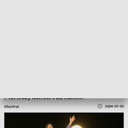
POWRÓT DO
GORZÓW WLKP.
TVP REGIONY
Lato Muz Wszelakich w Zielonej Górze.
Pierwszy koncert za nami…
2024-07-05
Eliza Kryś