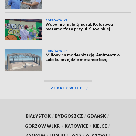
GORZÓW WLKP.
Wspólnie malują mural. Kolorowa
metamorfoza przy ul. Suwalskiej
GORZÓW WLKP.
Miliony na modernizację. Amfiteatr w
Lubsku przejdzie metamorfozę
ZOBACZ WIĘCEJ
BIAŁYSTOK
/
BYDGOSZCZ
/
GDAŃSK
/
GORZÓW WLKP.
/
KATOWICE
/
KIELCE
/