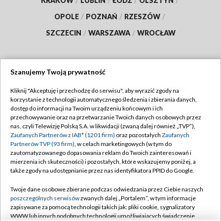
KRAKÓW
/
LUBLIN
/
ŁÓDŹ
/
OLSZTYN
/
OPOLE
/
POZNAŃ
/
RZESZÓW
/
SZCZECIN
/
WARSZAWA
/
WROCŁAW
Szanujemy Twoją prywatność
Dołącz do nas:
Kliknij "Akceptuję i przechodzę do serwisu", aby wyrazić zgody na
korzystanie z technologii automatycznego śledzenia i zbierania danych,
TVP
dostęp do informacji na Twoim urządzeniu końcowym i ich
Abonament TVP
przechowywanie oraz na przetwarzanie Twoich danych osobowych przez
Regulamin TVP
nas, czyli Telewizję Polską S.A. w likwidacji (zwaną dalej również „TVP”),
Emisja w TVP
Polityka prywatności
Zaufanych Partnerów z IAB* (1201 firm)
oraz pozostałych
Zaufanych
Partnerów TVP (93 firm)
, w celach marketingowych (w tym do
Centrum informacji TVP
Moje zgody
zautomatyzowanego dopasowania reklam do Twoich zainteresowań i
mierzenia ich skuteczności) i pozostałych, które wskazujemy poniżej, a
Naziemna Telewizja Cyfrowa
Pomoc
także zgody na udostępnianie przez nas identyfikatora PPID do Google.
Sklep TVP
Biuro reklamy
Twoje dane osobowe zbierane podczas odwiedzania przez Ciebie naszych
Rada Programowa
Kontakt
poszczególnych serwisów
zwanych dalej „Portalem”, w tym informacje
zapisywane za pomocą technologii takich jak: pliki cookie, sygnalizatory
System NOS
WWW lub innych podobnych technologii umożliwiających świadczenie