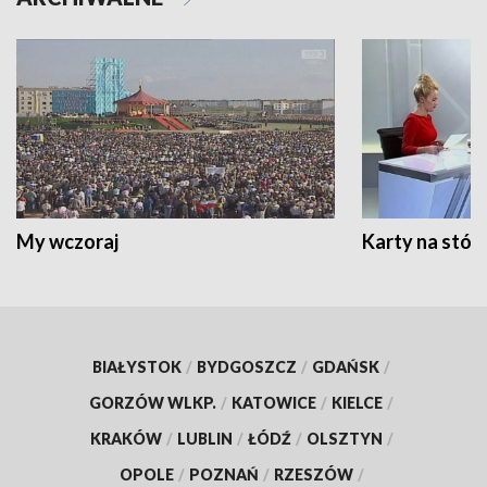
My wczoraj
Karty na stół:
BIAŁYSTOK
/
BYDGOSZCZ
/
GDAŃSK
/
GORZÓW WLKP.
/
KATOWICE
/
KIELCE
/
KRAKÓW
/
LUBLIN
/
ŁÓDŹ
/
OLSZTYN
/
OPOLE
/
POZNAŃ
/
RZESZÓW
/