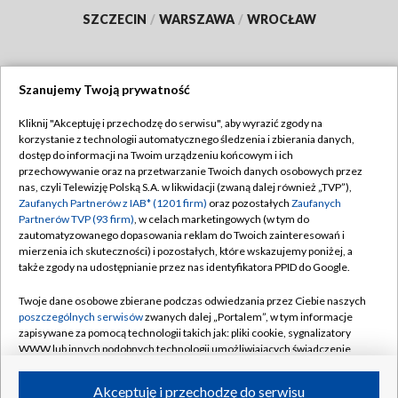
SZCZECIN
/
WARSZAWA
/
WROCŁAW
Szanujemy Twoją prywatność
Dołącz do nas:
Kliknij "Akceptuję i przechodzę do serwisu", aby wyrazić zgody na
korzystanie z technologii automatycznego śledzenia i zbierania danych,
TVP
dostęp do informacji na Twoim urządzeniu końcowym i ich
Abonament TVP
przechowywanie oraz na przetwarzanie Twoich danych osobowych przez
Regulamin TVP
nas, czyli Telewizję Polską S.A. w likwidacji (zwaną dalej również „TVP”),
Emisja w TVP
Polityka prywatności
Zaufanych Partnerów z IAB* (1201 firm)
oraz pozostałych
Zaufanych
Partnerów TVP (93 firm)
, w celach marketingowych (w tym do
Centrum informacji TVP
Moje zgody
zautomatyzowanego dopasowania reklam do Twoich zainteresowań i
mierzenia ich skuteczności) i pozostałych, które wskazujemy poniżej, a
Naziemna Telewizja Cyfrowa
Pomoc
także zgody na udostępnianie przez nas identyfikatora PPID do Google.
Sklep TVP
Biuro reklamy
Twoje dane osobowe zbierane podczas odwiedzania przez Ciebie naszych
Rada Programowa
Kontakt
poszczególnych serwisów
zwanych dalej „Portalem”, w tym informacje
zapisywane za pomocą technologii takich jak: pliki cookie, sygnalizatory
System NOS
WWW lub innych podobnych technologii umożliwiających świadczenie
dopasowanych i bezpiecznych usług, personalizację treści oraz reklam,
Informacje o nadawcy
Kanały
udostępnianie funkcji mediów społecznościowych oraz analizowanie
Akceptuję i przechodzę do serwisu
ruchu w Internecie.