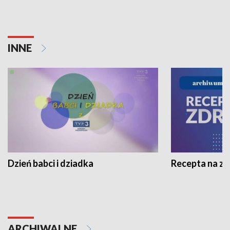
INNE
Dzień babci i dziadka
Recepta na z
ARCHIWALNE