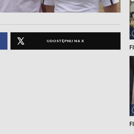
UDOSTĘPNIJ NA X
F
F