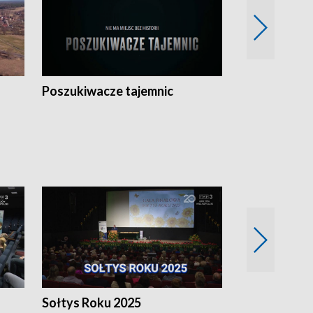
Poszukiwacze tajemnic
Kostrzyn na 
h
Sołtys Roku 2025
20 lat minęł