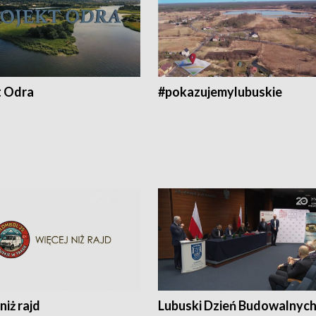
t Odra
#pokazujemylubuskie
niż rajd
Lubuski Dzień Budowalnyc