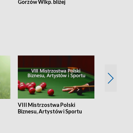
Gorzów Wlkp. bliżej
Lubuskie bliż
VIII Mistrzostwa Polski
Cztery kwar
Biznesu, Artystów i Sportu