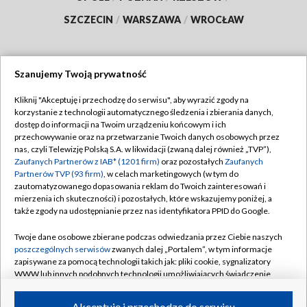
SZCZECIN
/
WARSZAWA
/
WROCŁAW
Szanujemy Twoją prywatność
Dołącz do nas:
Kliknij "Akceptuję i przechodzę do serwisu", aby wyrazić zgody na
korzystanie z technologii automatycznego śledzenia i zbierania danych,
TVP
dostęp do informacji na Twoim urządzeniu końcowym i ich
Abonament TVP
przechowywanie oraz na przetwarzanie Twoich danych osobowych przez
Regulamin TVP
nas, czyli Telewizję Polską S.A. w likwidacji (zwaną dalej również „TVP”),
Emisja w TVP
Polityka prywatności
Zaufanych Partnerów z IAB* (1201 firm)
oraz pozostałych
Zaufanych
Partnerów TVP (93 firm)
, w celach marketingowych (w tym do
Centrum informacji TVP
Moje zgody
zautomatyzowanego dopasowania reklam do Twoich zainteresowań i
mierzenia ich skuteczności) i pozostałych, które wskazujemy poniżej, a
Naziemna Telewizja Cyfrowa
Pomoc
także zgody na udostępnianie przez nas identyfikatora PPID do Google.
Sklep TVP
Biuro reklamy
Twoje dane osobowe zbierane podczas odwiedzania przez Ciebie naszych
Rada Programowa
Kontakt
poszczególnych serwisów
zwanych dalej „Portalem”, w tym informacje
zapisywane za pomocą technologii takich jak: pliki cookie, sygnalizatory
System NOS
WWW lub innych podobnych technologii umożliwiających świadczenie
dopasowanych i bezpiecznych usług, personalizację treści oraz reklam,
Informacje o nadawcy
Kanały
udostępnianie funkcji mediów społecznościowych oraz analizowanie
Akceptuję i przechodzę do serwisu