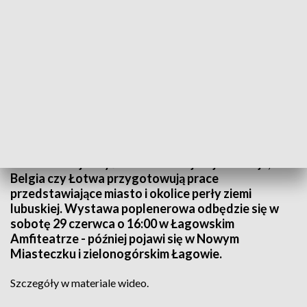
Źródło: Informacje Lubuskie, 28.06.2024
Podczas sesji artyści z takich krajów jak Gruzja,
Belgia czy Łotwa przygotowują prace
przedstawiające miasto i okolice perły ziemi
lubuskiej. Wystawa poplenerowa odbędzie się w
sobotę 29 czerwca o 16:00 w Łagowskim
Amfiteatrze - później pojawi się w Nowym
Miasteczku i zielonogórskim Łagowie.
Szczegóły w materiale wideo.