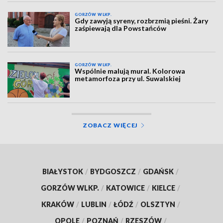
GORZÓW WLKP.
Gdy zawyją syreny, rozbrzmią pieśni. Żary
zaśpiewają dla Powstańców
GORZÓW WLKP.
Wspólnie malują mural. Kolorowa
metamorfoza przy ul. Suwalskiej
ZOBACZ WIĘCEJ
BIAŁYSTOK
/
BYDGOSZCZ
/
GDAŃSK
/
GORZÓW WLKP.
/
KATOWICE
/
KIELCE
/
KRAKÓW
/
LUBLIN
/
ŁÓDŹ
/
OLSZTYN
/
OPOLE
/
POZNAŃ
/
RZESZÓW
/