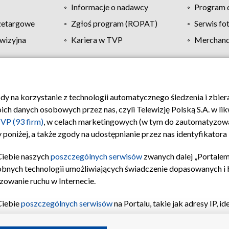
Informacje o nadawcy
Program d
zetargowe
Zgłoś program (ROPAT)
Serwis fo
wizyjna
Kariera w TVP
Merchandi
Polityka prywatności
Moje zgody
Pomoc
Biuro re
ody na korzystanie z technologii automatycznego śledzenia i zbie
 danych osobowych przez nas, czyli Telewizję Polską S.A. w likw
VP (93 firm)
, w celach marketingowych (w tym do zautomatyzow
 poniżej, a także zgody na udostępnianie przez nas identyfikator
Ciebie naszych
poszczególnych serwisów
zwanych dalej „Portalem
obnych technologii umożliwiających świadczenie dopasowanych i be
zowanie ruchu w Internecie.
Ciebie
poszczególnych serwisów
na Portalu, takie jak adresy IP, 
sach Portalu czy historia odwiedzin będą przetwarzane przez TV
ji: przechowywania informacji na urządzeniu lub dostęp do nich,