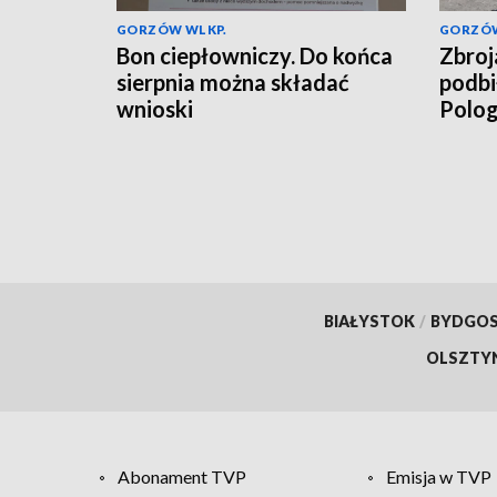
GORZÓW WLKP.
GORZÓW
Bon ciepłowniczy. Do końca
Zbroj
sierpnia można składać
podbi
wnioski
Polo
BIAŁYSTOK
/
BYDGO
OLSZTY
Abonament TVP
Emisja w TVP