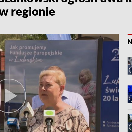
w regionie
N