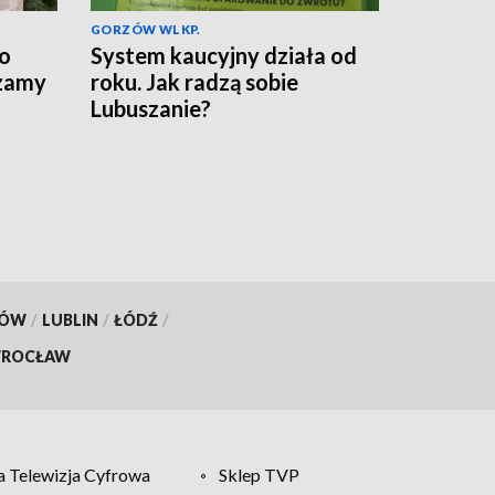
GORZÓW WLKP.
do
System kaucyjny działa od
szamy
roku. Jak radzą sobie
Lubuszanie?
KÓW
/
LUBLIN
/
ŁÓDŹ
/
ROCŁAW
 Telewizja Cyfrowa
Sklep TVP