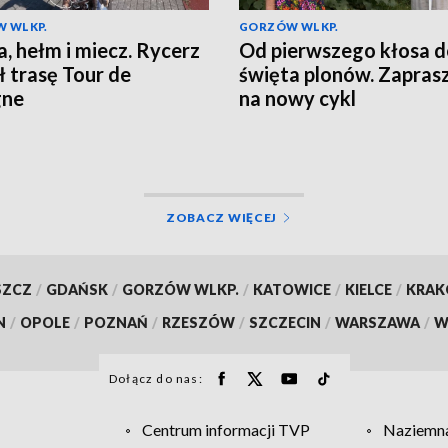
 WLKP.
GORZÓW WLKP.
a, hełm i miecz. Rycerz
Od pierwszego kłosa 
ł trasę Tour de
święta plonów. Zapra
gne
na nowy cykl
ZOBACZ WIĘCEJ
SZCZ
/
GDAŃSK
/
GORZÓW WLKP.
/
KATOWICE
/
KIELCE
/
KRA
N
/
OPOLE
/
POZNAŃ
/
RZESZÓW
/
SZCZECIN
/
WARSZAWA
/
W
Dołącz do nas:
Centrum informacji TVP
Naziemna