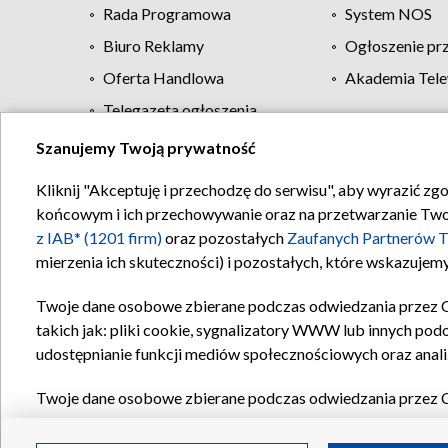
Rada Programowa
System NOS
Biuro Reklamy
Ogłoszenie pr
Oferta Handlowa
Akademia Tele
Telegazeta ogłoszenia
Szanujemy Twoją prywatność
Regulamin TVP
Kliknij "Akceptuję i przechodzę do serwisu", aby wyrazić zg
końcowym i ich przechowywanie oraz na przetwarzanie Twoich
z IAB* (1201 firm)
oraz pozostałych
Zaufanych Partnerów T
mierzenia ich skuteczności) i pozostałych, które wskazujemy
Twoje dane osobowe zbierane podczas odwiedzania przez 
takich jak: pliki cookie, sygnalizatory WWW lub innych pod
udostępnianie funkcji mediów społecznościowych oraz anali
Twoje dane osobowe zbierane podczas odwiedzania przez 
plików cookie, informacje o Twoich wyszukiwaniach w serwi
Partnerów TVP
dla realizacji następujących celów i funkc