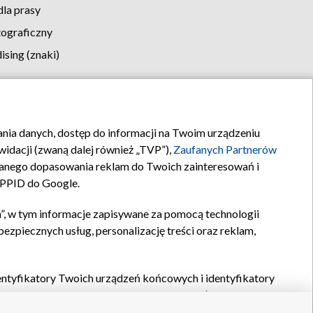
la prasy
tograficzny
sing (znaki)
klamy
Kontakt
rania danych, dostęp do informacji na Twoim urządzeniu
idacji (zwaną dalej również „TVP”),
Zaufanych Partnerów
anego dopasowania reklam do Twoich zainteresowań i
a PPID do Google.
”, w tym informacje zapisywane za pomocą technologii
zpiecznych usług, personalizację treści oraz reklam,
identyfikatory Twoich urządzeń końcowych i identyfikatory
P,
Zaufanych Partnerów z IAB
oraz pozostałych
Zaufanych
 wyboru podstawowych reklam, wyboru spersonalizowanych