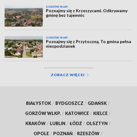
GORZÓW WLKP.
Poznajmy się z Krzeszycami. Odkrywamy
gminę bez tajemnic
GORZÓW WLKP.
Poznajmy się z Przytoczną. To gmina pełna
niespodzianek
ZOBACZ WIĘCEJ
BIAŁYSTOK
/
BYDGOSZCZ
/
GDAŃSK
/
GORZÓW WLKP.
/
KATOWICE
/
KIELCE
/
KRAKÓW
/
LUBLIN
/
ŁÓDŹ
/
OLSZTYN
/
OPOLE
/
POZNAŃ
/
RZESZÓW
/