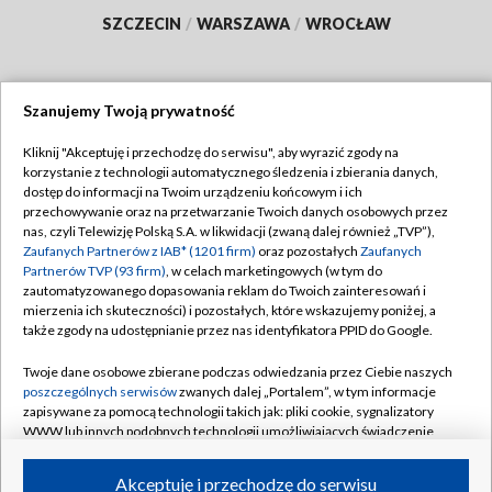
SZCZECIN
/
WARSZAWA
/
WROCŁAW
Szanujemy Twoją prywatność
Dołącz do nas:
Kliknij "Akceptuję i przechodzę do serwisu", aby wyrazić zgody na
korzystanie z technologii automatycznego śledzenia i zbierania danych,
TVP
dostęp do informacji na Twoim urządzeniu końcowym i ich
Abonament TVP
przechowywanie oraz na przetwarzanie Twoich danych osobowych przez
Regulamin TVP
nas, czyli Telewizję Polską S.A. w likwidacji (zwaną dalej również „TVP”),
Emisja w TVP
Polityka prywatności
Zaufanych Partnerów z IAB* (1201 firm)
oraz pozostałych
Zaufanych
Partnerów TVP (93 firm)
, w celach marketingowych (w tym do
Centrum informacji TVP
Moje zgody
zautomatyzowanego dopasowania reklam do Twoich zainteresowań i
mierzenia ich skuteczności) i pozostałych, które wskazujemy poniżej, a
Naziemna Telewizja Cyfrowa
Pomoc
także zgody na udostępnianie przez nas identyfikatora PPID do Google.
Sklep TVP
Biuro reklamy
Twoje dane osobowe zbierane podczas odwiedzania przez Ciebie naszych
Rada Programowa
Kontakt
poszczególnych serwisów
zwanych dalej „Portalem”, w tym informacje
zapisywane za pomocą technologii takich jak: pliki cookie, sygnalizatory
System NOS
WWW lub innych podobnych technologii umożliwiających świadczenie
dopasowanych i bezpiecznych usług, personalizację treści oraz reklam,
Informacje o nadawcy
Kanały
udostępnianie funkcji mediów społecznościowych oraz analizowanie
Akceptuję i przechodzę do serwisu
ruchu w Internecie.