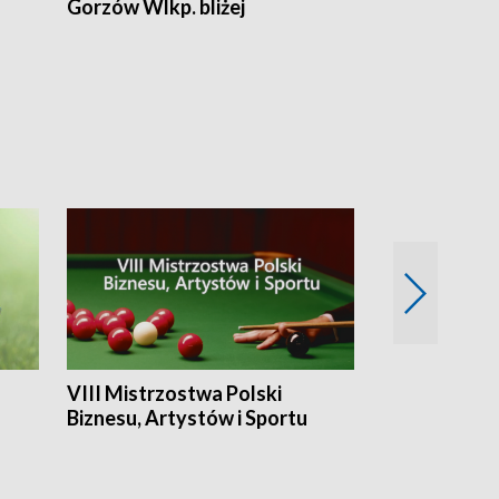
Gorzów Wlkp. bliżej
Lubuskie bliż
VIII Mistrzostwa Polski
Cztery kwar
Biznesu, Artystów i Sportu