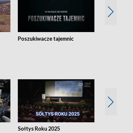
Poszukiwacze tajemnic
Kostrzyn na 
h
Sołtys Roku 2025
20 lat minęł