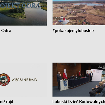
t Odra
#pokazujemylubuskie
niż rajd
Lubuski Dzień Budowalnyc