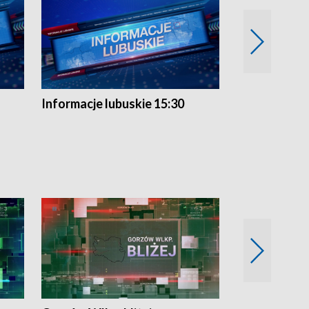
Informacje lubuskie 15:30
Przegląd ty