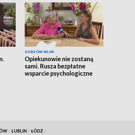
GORZÓW WLKP.
m.
Opiekunowie nie zostaną
sami. Rusza bezpłatne
wsparcie psychologiczne
KÓW
/
LUBLIN
/
ŁÓDŹ
/