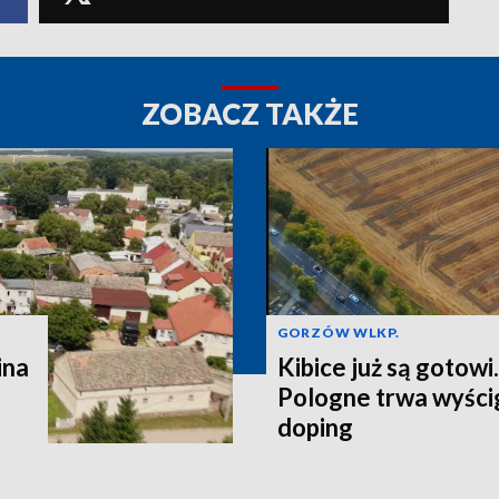
ZOBACZ TAKŻE
GORZÓW WLKP.
ina
Kibice już są gotowi
Pologne trwa wyścig
doping