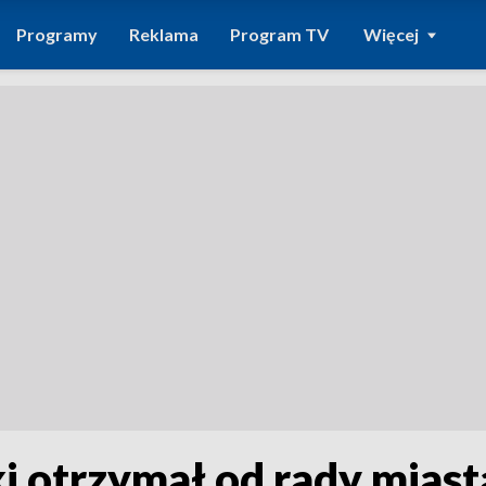
Programy
Reklama
Program TV
Więcej
 otrzymał od rady miast