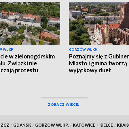
 WLKP.
GORZÓW WLKP.
cie w zielonogórskim
Poznajmy się z Gubine
lu. Związki nie
Miasto i gmina tworzą
czają protestu
wyjątkowy duet
ZOBACZ WIĘCEJ
SZCZ
/
GDAŃSK
/
GORZÓW WLKP.
/
KATOWICE
/
KIELCE
/
KRA