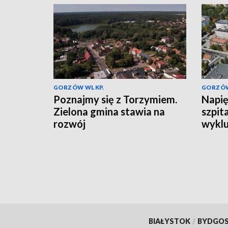
GORZÓW WLKP.
GORZÓW
Poznajmy się z Torzymiem.
Napię
Zielona gmina stawia na
szpita
rozwój
wyklu
BIAŁYSTOK
/
BYDGO