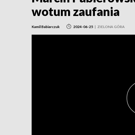
wotum zaufania
Kamil Babiarczuk
2024-06-25
|
ZIELONA GÓRA