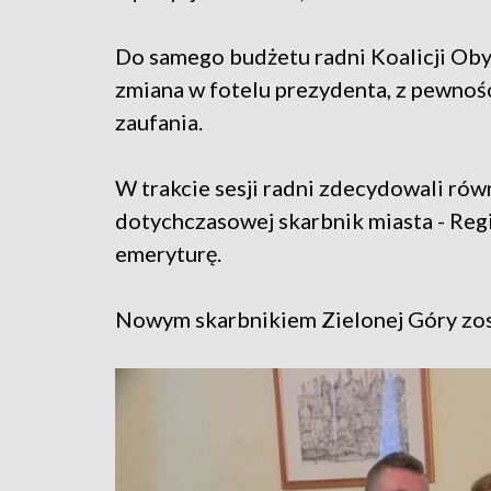
Do samego budżetu radni Koalicji Obyw
zmiana w fotelu prezydenta, z pewnoś
zaufania.
W trakcie sesji radni zdecydowali rów
dotychczasowej skarbnik miasta - Regi
emeryturę.
Nowym skarbnikiem Zielonej Góry zost