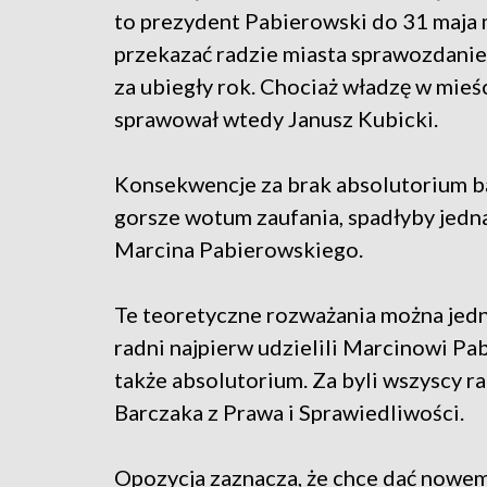
to prezydent Pabierowski do 31 maja 
przekazać radzie miasta sprawozdanie
za ubiegły rok. Chociaż władzę w mieś
sprawował wtedy Janusz Kubicki.
Konsekwencje za brak absolutorium b
gorsze wotum zaufania, spadłyby jedn
Marcina Pabierowskiego.
Te teoretyczne rozważania można jedn
radni najpierw udzielili Marcinowi P
także absolutorium. Za byli wszyscy ra
Barczaka z Prawa i Sprawiedliwości.
Opozycja zaznacza, że chce dać nowem