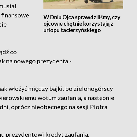
musiał
 finansowe
W Dniu Ojca sprawdziliśmy, czy
ojcowie chętnie korzystają z
cie
urlopu tacierzyńskiego
ądź co
ak na nowego prezydenta -
ak włożyć między bajki, bo zielonogórscy
abierowskiemu wotum zaufania, a następnie
dni, oprócz nieobecnego na sesji Piotra
u prezydentowi kredyt zaufania.