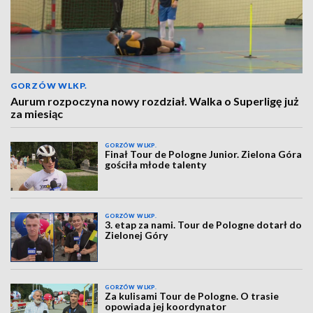
GORZÓW WLKP.
Aurum rozpoczyna nowy rozdział. Walka o Superligę już
za miesiąc
GORZÓW WLKP.
Finał Tour de Pologne Junior. Zielona Góra
gościła młode talenty
GORZÓW WLKP.
3. etap za nami. Tour de Pologne dotarł do
Zielonej Góry
GORZÓW WLKP.
Za kulisami Tour de Pologne. O trasie
opowiada jej koordynator