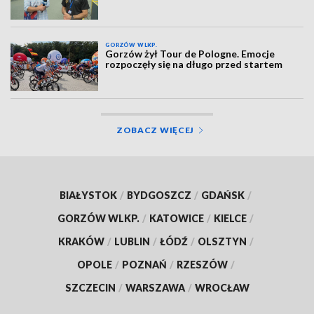
GORZÓW WLKP.
Gorzów żył Tour de Pologne. Emocje
rozpoczęły się na długo przed startem
ZOBACZ WIĘCEJ
BIAŁYSTOK
/
BYDGOSZCZ
/
GDAŃSK
/
GORZÓW WLKP.
/
KATOWICE
/
KIELCE
/
KRAKÓW
/
LUBLIN
/
ŁÓDŹ
/
OLSZTYN
/
OPOLE
/
POZNAŃ
/
RZESZÓW
/
SZCZECIN
/
WARSZAWA
/
WROCŁAW