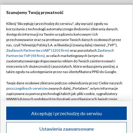
Szanujemy Twoją prywatność
Dołącz do nas:
Kliknij "Akceptuję i przechodzę do serwisu", aby wyrazić zgody na
korzystanie z technologii automatycznego śledzenia i zbierania danych,
TVP
dostęp do informacji na Twoim urządzeniu końcowym i ich
Abonament TVP
przechowywanie oraz na przetwarzanie Twoich danych osobowych przez
Regulamin TVP
nas, czyli Telewizję Polską S.A. w likwidacji (zwaną dalej również „TVP”),
Emisja w TVP
Polityka prywatności
Zaufanych Partnerów z IAB* (1201 firm)
oraz pozostałych
Zaufanych
Partnerów TVP (93 firm)
, w celach marketingowych (w tym do
Centrum informacji TVP
Moje zgody
zautomatyzowanego dopasowania reklam do Twoich zainteresowań i
mierzenia ich skuteczności) i pozostałych, które wskazujemy poniżej, a
Naziemna Telewizja Cyfrowa
Pomoc
także zgody na udostępnianie przez nas identyfikatora PPID do Google.
Sklep TVP
Biuro reklamy
Twoje dane osobowe zbierane podczas odwiedzania przez Ciebie naszych
Rada Programowa
Kontakt
poszczególnych serwisów
zwanych dalej „Portalem”, w tym informacje
zapisywane za pomocą technologii takich jak: pliki cookie, sygnalizatory
System NOS
WWW lub innych podobnych technologii umożliwiających świadczenie
dopasowanych i bezpiecznych usług, personalizację treści oraz reklam,
Informacje o nadawcy
Kanały
udostępnianie funkcji mediów społecznościowych oraz analizowanie
Akceptuję i przechodzę do serwisu
ruchu w Internecie.
Program dla prasy
©2026 Telewizja Polska S.A. w likwidacji
Biuro Reklamy
Twoje dane osobowe zbierane podczas odwiedzania przez Ciebie
Ustawienia zaawansowane
poszczególnych serwisów
na Portalu, takie jak adresy IP, identyfikatory