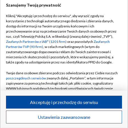
Szanujemy Twoją prywatność
Dołącz do nas:
Kliknij "Akceptuję i przechodzę do serwisu", aby wyrazić zgody na
korzystanie z technologii automatycznego śledzenia i zbierania danych,
TVP
dostęp do informacji na Twoim urządzeniu końcowym i ich
Abonament TVP
przechowywanie oraz na przetwarzanie Twoich danych osobowych przez
Regulamin TVP
nas, czyli Telewizję Polską S.A. w likwidacji (zwaną dalej również „TVP”),
Emisja w TVP
Polityka prywatności
Zaufanych Partnerów z IAB* (1201 firm)
oraz pozostałych
Zaufanych
Partnerów TVP (93 firm)
, w celach marketingowych (w tym do
Centrum informacji TVP
Moje zgody
zautomatyzowanego dopasowania reklam do Twoich zainteresowań i
mierzenia ich skuteczności) i pozostałych, które wskazujemy poniżej, a
Naziemna Telewizja Cyfrowa
Pomoc
także zgody na udostępnianie przez nas identyfikatora PPID do Google.
Sklep TVP
Biuro reklamy
Twoje dane osobowe zbierane podczas odwiedzania przez Ciebie naszych
Rada Programowa
Kontakt
poszczególnych serwisów
zwanych dalej „Portalem”, w tym informacje
zapisywane za pomocą technologii takich jak: pliki cookie, sygnalizatory
System NOS
WWW lub innych podobnych technologii umożliwiających świadczenie
dopasowanych i bezpiecznych usług, personalizację treści oraz reklam,
Informacje o nadawcy
Kanały
udostępnianie funkcji mediów społecznościowych oraz analizowanie
Akceptuję i przechodzę do serwisu
ruchu w Internecie.
Program dla prasy
©2026 Telewizja Polska S.A. w likwidacji
Biuro Reklamy
Twoje dane osobowe zbierane podczas odwiedzania przez Ciebie
Ustawienia zaawansowane
poszczególnych serwisów
na Portalu, takie jak adresy IP, identyfikatory
Ogłoszenie przetargowe
Twoich urządzeń końcowych i identyfikatory plików cookie, informacje o