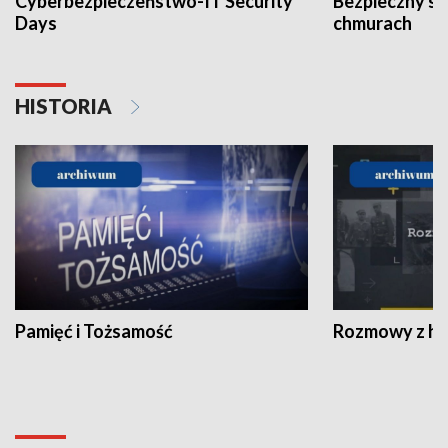
Cyberbezpieczeństwo-IT Security
Bezpieczny s
Days
chmurach
HISTORIA
Pamięć i Tożsamość
Rozmowy z his