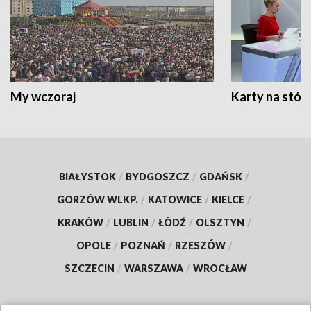
My wczoraj
Karty na stół:
BIAŁYSTOK
/
BYDGOSZCZ
/
GDAŃSK
/
GORZÓW WLKP.
/
KATOWICE
/
KIELCE
/
KRAKÓW
/
LUBLIN
/
ŁÓDŹ
/
OLSZTYN
/
OPOLE
/
POZNAŃ
/
RZESZÓW
/
SZCZECIN
/
WARSZAWA
/
WROCŁAW