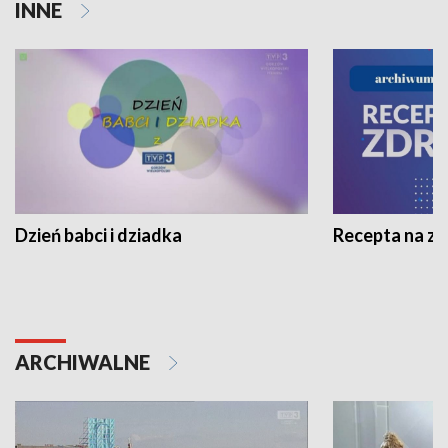
INNE
Dzień babci i dziadka
Recepta na z
ARCHIWALNE