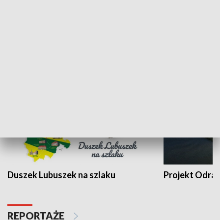
Kalejdoskop
Sołtys na med
WYPOCZYNEK I REKREACJA
Duszek Lubuszek na szlaku
Projekt Odra
REPORTAŻE