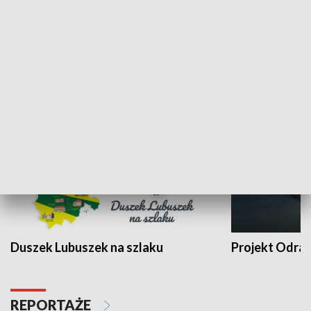
Kalejdoskop
Sołtys na med
WYPOCZYNEK I REKREACJA
Duszek Lubuszek na szlaku
Projekt Odra
REPORTAŻE