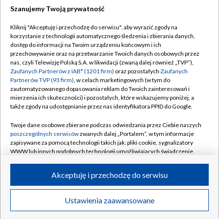
Szanujemy Twoją prywatność
Dołącz do nas:
Kliknij "Akceptuję i przechodzę do serwisu", aby wyrazić zgody na
korzystanie z technologii automatycznego śledzenia i zbierania danych,
TVP
dostęp do informacji na Twoim urządzeniu końcowym i ich
Abonament TVP
przechowywanie oraz na przetwarzanie Twoich danych osobowych przez
Regulamin TVP
nas, czyli Telewizję Polską S.A. w likwidacji (zwaną dalej również „TVP”),
Emisja w TVP
Polityka prywatności
Zaufanych Partnerów z IAB* (1201 firm)
oraz pozostałych
Zaufanych
Partnerów TVP (93 firm)
, w celach marketingowych (w tym do
Centrum informacji TVP
Moje zgody
zautomatyzowanego dopasowania reklam do Twoich zainteresowań i
mierzenia ich skuteczności) i pozostałych, które wskazujemy poniżej, a
Naziemna Telewizja Cyfrowa
Pomoc
także zgody na udostępnianie przez nas identyfikatora PPID do Google.
Sklep TVP
Biuro reklamy
Twoje dane osobowe zbierane podczas odwiedzania przez Ciebie naszych
Rada Programowa
Kontakt
poszczególnych serwisów
zwanych dalej „Portalem”, w tym informacje
zapisywane za pomocą technologii takich jak: pliki cookie, sygnalizatory
System NOS
WWW lub innych podobnych technologii umożliwiających świadczenie
dopasowanych i bezpiecznych usług, personalizację treści oraz reklam,
Informacje o nadawcy
Kanały
udostępnianie funkcji mediów społecznościowych oraz analizowanie
Akceptuję i przechodzę do serwisu
ruchu w Internecie.
Program dla prasy
©2026 Telewizja Polska S.A. w likwidacji
Biuro Reklamy
Twoje dane osobowe zbierane podczas odwiedzania przez Ciebie
Ustawienia zaawansowane
poszczególnych serwisów
na Portalu, takie jak adresy IP, identyfikatory
Ogłoszenie przetargowe
Twoich urządzeń końcowych i identyfikatory plików cookie, informacje o