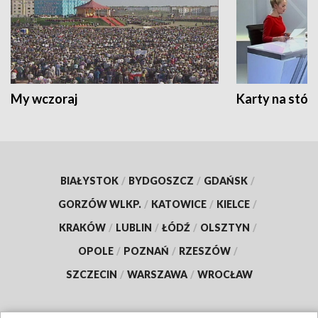
My wczoraj
Karty na stół:
BIAŁYSTOK
/
BYDGOSZCZ
/
GDAŃSK
/
GORZÓW WLKP.
/
KATOWICE
/
KIELCE
/
KRAKÓW
/
LUBLIN
/
ŁÓDŹ
/
OLSZTYN
/
OPOLE
/
POZNAŃ
/
RZESZÓW
/
SZCZECIN
/
WARSZAWA
/
WROCŁAW