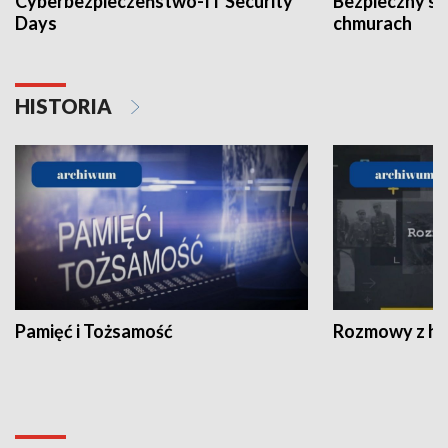
Cyberbezpieczeństwo-IT Security
Bezpieczny s
Days
chmurach
HISTORIA
Pamięć i Tożsamość
Rozmowy z his