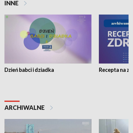
INNE
Dzień babci i dziadka
Recepta na z
ARCHIWALNE