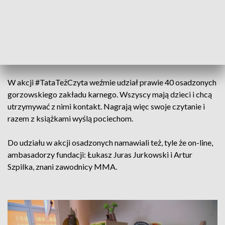
dzieciom. Zalety takiej formy spędzania czasu wymieniła
jednym tchem: to rozwój kompetencji, słownictwa, empatii,
ćwiczenie koncentracji, nauka samoprezentacji. Prezeska
fundacji mówiła też o nieoczywistych zaletach czytania,
wyjątkowo ważnych dla osadzonych.
W akcji #TataTeżCzyta weźmie udział prawie 40 osadzonych
gorzowskiego zakładu karnego. Wszyscy mają dzieci i chcą
utrzymywać z nimi kontakt. Nagrają więc swoje czytanie i
razem z książkami wyślą pociechom.
Do udziału w akcji osadzonych namawiali też, tyle że on-line,
ambasadorzy fundacji: Łukasz Juras Jurkowski i Artur
Szpilka, znani zawodnicy MMA.