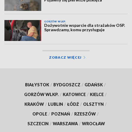
GORZÓW WLKP.
Dożywotnie wsparcie dla strażaków OSP.
Sprawdzamy, komu przysługuje
ZOBACZ WIĘCEJ
BIAŁYSTOK
/
BYDGOSZCZ
/
GDAŃSK
/
GORZÓW WLKP.
/
KATOWICE
/
KIELCE
/
KRAKÓW
/
LUBLIN
/
ŁÓDŹ
/
OLSZTYN
/
OPOLE
/
POZNAŃ
/
RZESZÓW
/
SZCZECIN
/
WARSZAWA
/
WROCŁAW