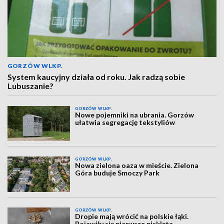
GORZÓW WLKP.
System kaucyjny działa od roku. Jak radzą sobie
Lubuszanie?
GORZÓW WLKP.
Nowe pojemniki na ubrania. Gorzów
ułatwia segregację tekstyliów
GORZÓW WLKP.
Nowa zielona oaza w mieście. Zielona
Góra buduje Smoczy Park
GORZÓW WLKP.
Dropie mają wrócić na polskie łąki.
Pojawiły się pierwsze pisklęta