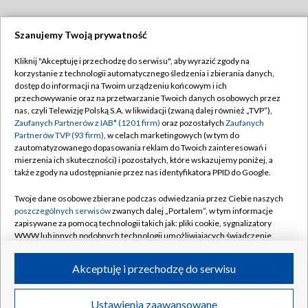
Szanujemy Twoją prywatność
Dołącz do nas:
Kliknij "Akceptuję i przechodzę do serwisu", aby wyrazić zgody na
korzystanie z technologii automatycznego śledzenia i zbierania danych,
TVP
dostęp do informacji na Twoim urządzeniu końcowym i ich
Abonament TVP
przechowywanie oraz na przetwarzanie Twoich danych osobowych przez
Regulamin TVP
nas, czyli Telewizję Polską S.A. w likwidacji (zwaną dalej również „TVP”),
Emisja w TVP
Polityka prywatności
Zaufanych Partnerów z IAB* (1201 firm)
oraz pozostałych
Zaufanych
Partnerów TVP (93 firm)
, w celach marketingowych (w tym do
Centrum informacji TVP
Moje zgody
zautomatyzowanego dopasowania reklam do Twoich zainteresowań i
mierzenia ich skuteczności) i pozostałych, które wskazujemy poniżej, a
Naziemna Telewizja Cyfrowa
Pomoc
także zgody na udostępnianie przez nas identyfikatora PPID do Google.
Sklep TVP
Biuro reklamy
Twoje dane osobowe zbierane podczas odwiedzania przez Ciebie naszych
Rada Programowa
Kontakt
poszczególnych serwisów
zwanych dalej „Portalem”, w tym informacje
zapisywane za pomocą technologii takich jak: pliki cookie, sygnalizatory
System NOS
WWW lub innych podobnych technologii umożliwiających świadczenie
dopasowanych i bezpiecznych usług, personalizację treści oraz reklam,
Informacje o nadawcy
Kanały
udostępnianie funkcji mediów społecznościowych oraz analizowanie
Akceptuję i przechodzę do serwisu
ruchu w Internecie.
Program dla prasy
©2026 Telewizja Polska S.A. w likwidacji
Biuro Reklamy
Twoje dane osobowe zbierane podczas odwiedzania przez Ciebie
Ustawienia zaawansowane