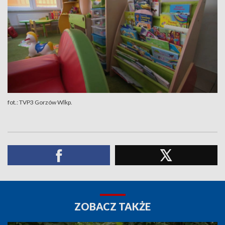
fot.: TVP3 Gorzów Wlkp.
ZOBACZ TAKŻE