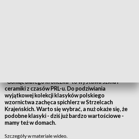
Źródło: Informacje Lubuskie, 19.06.2024
"Goniąc białego króliczka" to wystawa szkła i
ceramiki z czasów PRL-u. Do podziwiania
wyjątkowej kolekcji klasyków polskiego
wzornictwa zachęca spichlerz w Strzelcach
Krajeńskich. Warto się wybrać, a nuż okaże się, że
podobne klasyki - dziś już bardzo wartościowe -
mamy też w domach.
Szczegóły w materiale wideo.