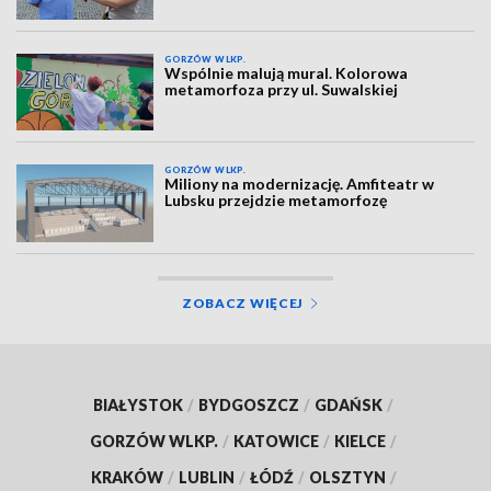
GORZÓW WLKP.
Wspólnie malują mural. Kolorowa
metamorfoza przy ul. Suwalskiej
GORZÓW WLKP.
Miliony na modernizację. Amfiteatr w
Lubsku przejdzie metamorfozę
ZOBACZ WIĘCEJ
BIAŁYSTOK
/
BYDGOSZCZ
/
GDAŃSK
/
GORZÓW WLKP.
/
KATOWICE
/
KIELCE
/
KRAKÓW
/
LUBLIN
/
ŁÓDŹ
/
OLSZTYN
/