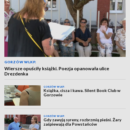
GORZÓW WLKP.
Wiersze opuściły książki. Poezja opanowała ulice
Drezdenka
GORZÓW WLKP.
Książka, cisza i kawa. Silent Book Club w
Gorzowie
GORZÓW WLKP.
Gdy zawyją syreny, rozbrzmią pieśni. Żary
zaśpiewają dla Powstańców