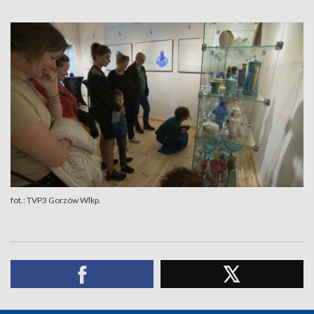
fot.: TVP3 Gorzów Wlkp.