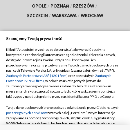
OPOLE
/
POZNAŃ
/
RZESZÓW
/
SZCZECIN
/
WARSZAWA
/
WROCŁAW
Szanujemy Twoją prywatność
Dołącz do nas:
Kliknij "Akceptuję i przechodzę do serwisu", aby wyrazić zgody na
korzystanie z technologii automatycznego śledzenia i zbierania danych,
TVP
dostęp do informacji na Twoim urządzeniu końcowym i ich
Abonament TVP
przechowywanie oraz na przetwarzanie Twoich danych osobowych przez
Regulamin TVP
nas, czyli Telewizję Polską S.A. w likwidacji (zwaną dalej również „TVP”),
Emisja w TVP
Polityka prywatności
Zaufanych Partnerów z IAB* (1201 firm)
oraz pozostałych
Zaufanych
Partnerów TVP (93 firm)
, w celach marketingowych (w tym do
Centrum informacji TVP
Moje zgody
zautomatyzowanego dopasowania reklam do Twoich zainteresowań i
mierzenia ich skuteczności) i pozostałych, które wskazujemy poniżej, a
Naziemna Telewizja Cyfrowa
Pomoc
także zgody na udostępnianie przez nas identyfikatora PPID do Google.
Sklep TVP
Biuro reklamy
Twoje dane osobowe zbierane podczas odwiedzania przez Ciebie naszych
Rada Programowa
Kontakt
poszczególnych serwisów
zwanych dalej „Portalem”, w tym informacje
zapisywane za pomocą technologii takich jak: pliki cookie, sygnalizatory
System NOS
WWW lub innych podobnych technologii umożliwiających świadczenie
dopasowanych i bezpiecznych usług, personalizację treści oraz reklam,