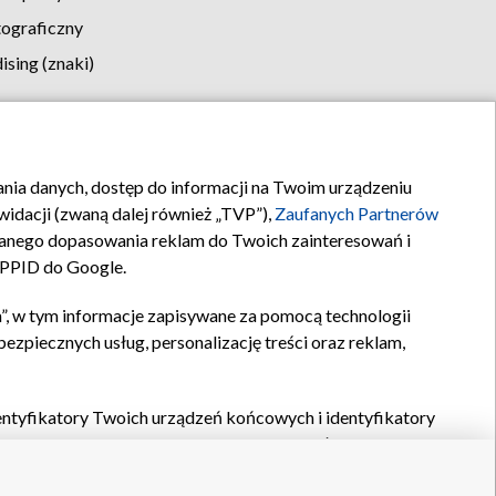
tograficzny
sing (znaki)
klamy
Kontakt
rania danych, dostęp do informacji na Twoim urządzeniu
idacji (zwaną dalej również „TVP”),
Zaufanych Partnerów
anego dopasowania reklam do Twoich zainteresowań i
a PPID do Google.
”, w tym informacje zapisywane za pomocą technologii
zpiecznych usług, personalizację treści oraz reklam,
identyfikatory Twoich urządzeń końcowych i identyfikatory
P,
Zaufanych Partnerów z IAB
oraz pozostałych
Zaufanych
 wyboru podstawowych reklam, wyboru spersonalizowanych