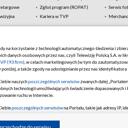
zetargowe
Zgłoś program (ROPAT)
Serwis fo
wizyjna
Kariera w TVP
Merchandi
Polityka prywatności
Moje zgody
Pomoc
Biuro re
ody na korzystanie z technologii automatycznego śledzenia i zbie
 danych osobowych przez nas, czyli Telewizję Polską S.A. w likw
VP (93 firm)
, w celach marketingowych (w tym do zautomatyzow
 poniżej, a także zgody na udostępnianie przez nas identyfikator
Ciebie naszych
poszczególnych serwisów
zwanych dalej „Portalem
obnych technologii umożliwiających świadczenie dopasowanych i be
zowanie ruchu w Internecie.
Ciebie
poszczególnych serwisów
na Portalu, takie jak adresy IP, 
sach Portalu czy historia odwiedzin będą przetwarzane przez TV
ji: przechowywania informacji na urządzeniu lub dostęp do nich,
©2026 Telewizja Polska S.A. w likwidacji
 przechodzę do serwisu