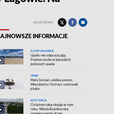
UDOSTĘPNIJ:
AJNOWSZE INFORMACJE
GOSPODARKA
Upały nie odpuszczają.
Poziom wody w lubuskich
jeziorach spada
INNE
Mały bocian, wielka pomoc.
Mieszkańcy Ostrzyc uratowali
ptaka
HISTORIA
Ostatnia taka okazja w tym
roku. Wieża Braniborska
otwiera swoje drzwi