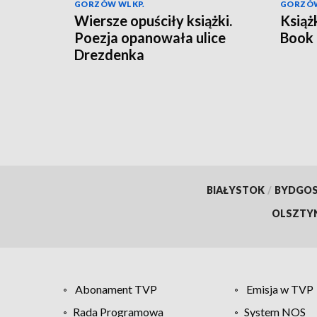
GORZÓW WLKP.
GORZÓW
Wiersze opuściły książki.
Książk
Poezja opanowała ulice
Book 
Drezdenka
BIAŁYSTOK
/
BYDGO
OLSZTY
Abonament TVP
Emisja w TVP
Rada Programowa
System NOS