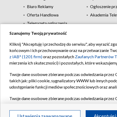
Biuro Reklamy
Ogłoszenie pr
Oferta Handlowa
Akademia Tele
Telegazeta ogłoszenia
Szanujemy Twoją prywatność
Regulamin TVP
Kliknij "Akceptuję i przechodzę do serwisu", aby wyrazić zg
końcowym i ich przechowywanie oraz na przetwarzanie Twoich
z IAB* (1201 firm)
oraz pozostałych
Zaufanych Partnerów T
mierzenia ich skuteczności) i pozostałych, które wskazujemy
Twoje dane osobowe zbierane podczas odwiedzania przez 
takich jak: pliki cookie, sygnalizatory WWW lub innych pod
udostępnianie funkcji mediów społecznościowych oraz anali
Twoje dane osobowe zbierane podczas odwiedzania przez 
plików cookie, informacje o Twoich wyszukiwaniach w serwi
Partnerów TVP
dla realizacji następujących celów i funkc
Ustawienia zaawansowane
Akceptuję i