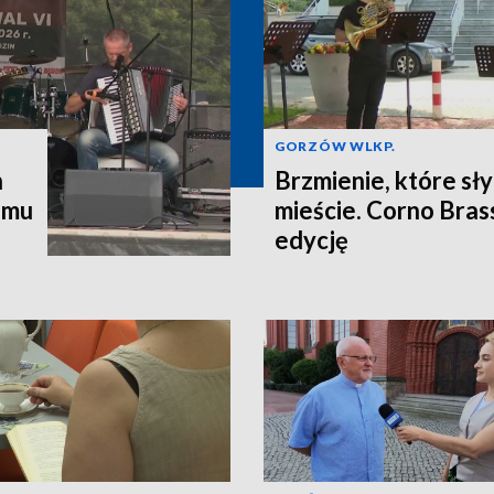
GORZÓW WLKP.
n
Brzmienie, które sł
emu
mieście. Corno Brass
edycję