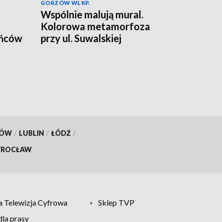
GORZÓW WLKP.
Wspólnie malują mural.
Kolorowa metamorfoza
ańców
przy ul. Suwalskiej
KÓW
/
LUBLIN
/
ŁÓDŹ
/
ROCŁAW
 Telewizja Cyfrowa
Sklep TVP
la prasy