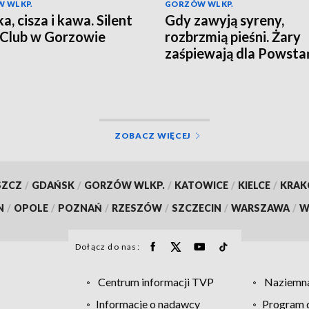
 WLKP.
GORZÓW WLKP.
a, cisza i kawa. Silent
Gdy zawyją syreny,
Club w Gorzowie
rozbrzmią pieśni. Żary
zaśpiewają dla Powst
ZOBACZ WIĘCEJ
SZCZ
/
GDAŃSK
/
GORZÓW WLKP.
/
KATOWICE
/
KIELCE
/
KRA
N
/
OPOLE
/
POZNAŃ
/
RZESZÓW
/
SZCZECIN
/
WARSZAWA
/
W
Dołącz do nas:
Centrum informacji TVP
Naziemna
Informacje o nadawcy
Program d