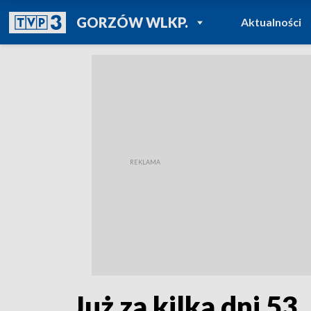
POWRÓT DO
GORZÓW WLKP.
Aktualności
TVP REGIONY
Już za kilka dni 5