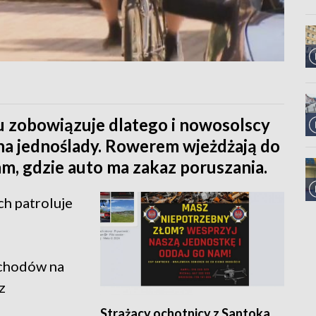
u zobowiązuje dlatego i nowosolscy
ę na jednoślady. Rowerem wjeżdżają do
am, gdzie auto ma zakaz poruszania.
ch patroluje
mochodów na
z
Strażacy ochotnicy z Santoka