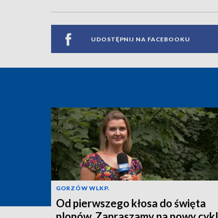
UDOSTĘPNIJ NA FACEBOOKU
GORZÓW WLKP.
Od pierwszego kłosa do święta
plonów. Zapraszamy na nowy cykl