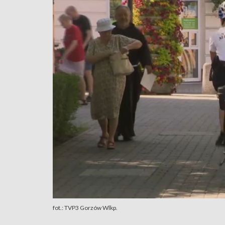
fot.: TVP3 Gorzów Wlkp.