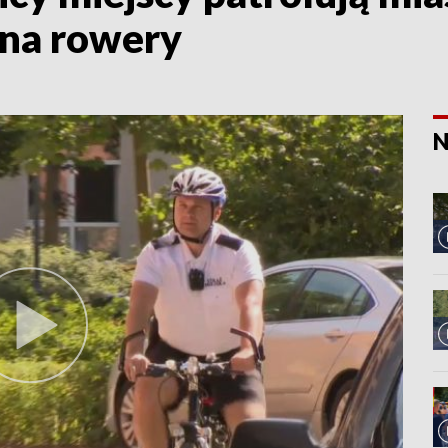
t na rowery
N