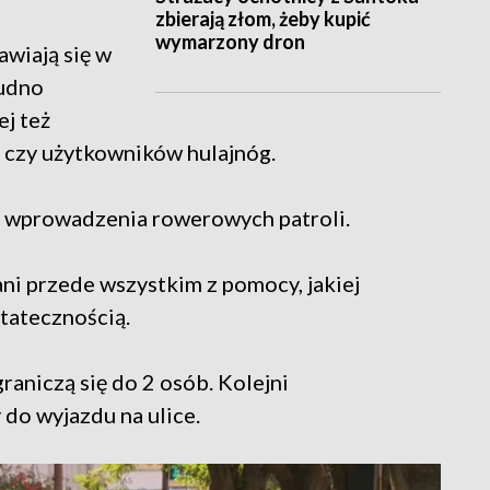
zbierają złom, żeby kupić
wymarzony dron
awiają się w
rudno
j też
 czy użytkowników hulajnóg.
 wprowadzenia rowerowych patroli.
ni przede wszystkim z pomocy, jakiej
tatecznością.
aniczą się do 2 osób. Kolejni
 do wyjazdu na ulice.