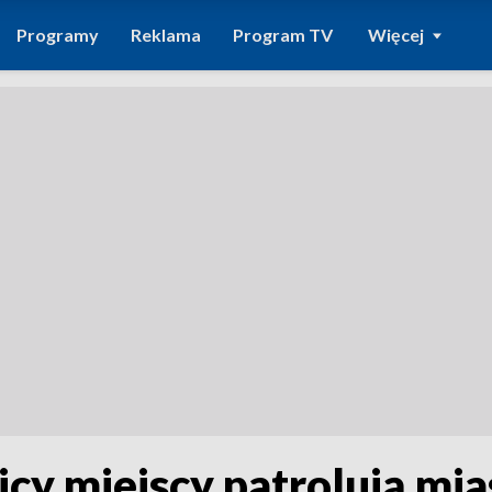
Programy
Reklama
Program TV
Więcej
cy miejscy patrolują mia