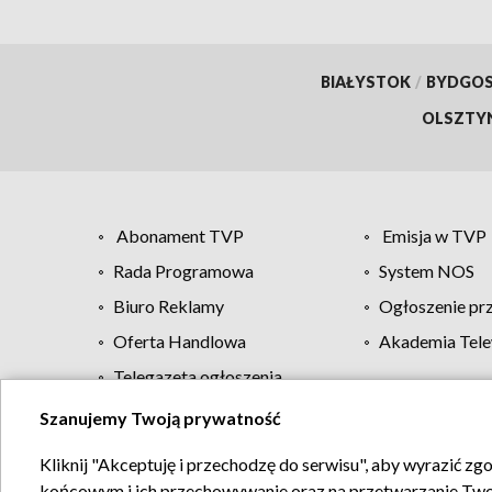
BIAŁYSTOK
/
BYDGO
OLSZTY
Abonament TVP
Emisja w TVP
Rada Programowa
System NOS
Biuro Reklamy
Ogłoszenie pr
Oferta Handlowa
Akademia Tele
Telegazeta ogłoszenia
Szanujemy Twoją prywatność
Regulamin TVP
Kliknij "Akceptuję i przechodzę do serwisu", aby wyrazić zg
końcowym i ich przechowywanie oraz na przetwarzanie Twoich