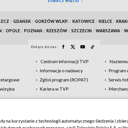
ZOBACZ WIĘCEJ
SZCZ
/
GDAŃSK
/
GORZÓW WLKP.
/
KATOWICE
/
KIELCE
/
KRA
N
/
OPOLE
/
POZNAŃ
/
RZESZÓW
/
SZCZECIN
/
WARSZAWA
/
W
Dołącz do nas:
Centrum informacji TVP
Naziemna
Informacje o nadawcy
Program d
zetargowe
Zgłoś program (ROPAT)
Serwis fo
wizyjna
Kariera w TVP
Merchandi
Polityka prywatności
Moje zgody
Pomoc
Biuro re
ody na korzystanie z technologii automatycznego śledzenia i zbie
 danych osobowych przez nas, czyli Telewizję Polską S.A. w likw