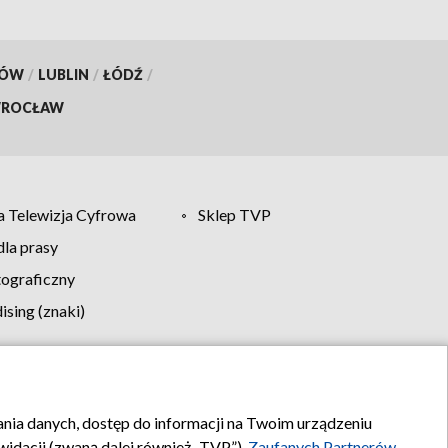
KÓW
/
LUBLIN
/
ŁÓDŹ
/
ROCŁAW
 Telewizja Cyfrowa
Sklep TVP
la prasy
tograficzny
sing (znaki)
klamy
Kontakt
rania danych, dostęp do informacji na Twoim urządzeniu
idacji (zwaną dalej również „TVP”),
Zaufanych Partnerów