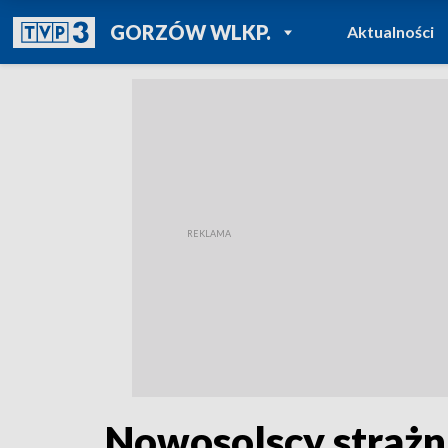
POWRÓT DO
GORZÓW WLKP.
Aktualności
TVP REGIONY
Nowosolscy strażni