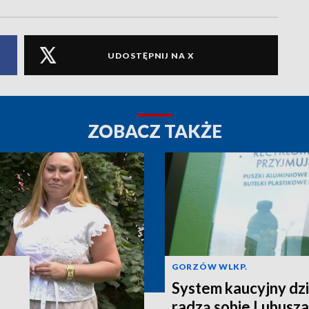
UDOSTĘPNIJ NA X
ZOBACZ TAKŻE
GORZÓW WLKP.
System kaucyjny dzi
radzą sobie Lubusza