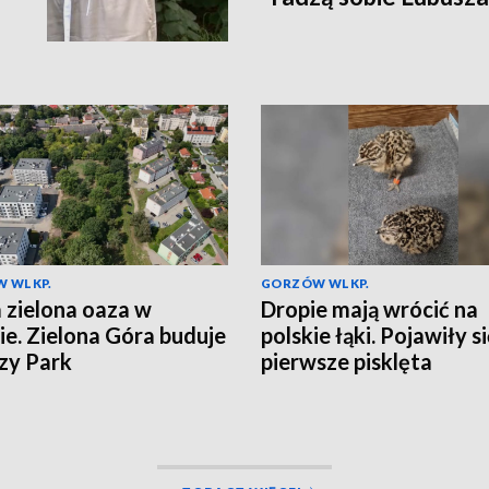
 WLKP.
GORZÓW WLKP.
zielona oaza w
Dropie mają wrócić na
ie. Zielona Góra buduje
polskie łąki. Pojawiły s
zy Park
pierwsze pisklęta