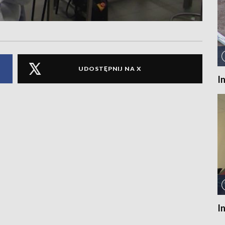
UDOSTĘPNIJ NA X
I
I