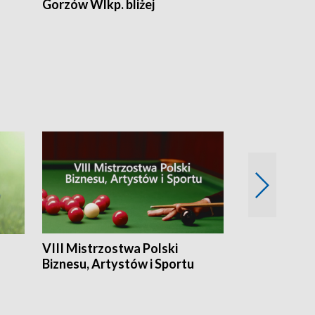
Gorzów Wlkp. bliżej
Lubuskie bliż
VIII Mistrzostwa Polski
Cztery kwar
Biznesu, Artystów i Sportu