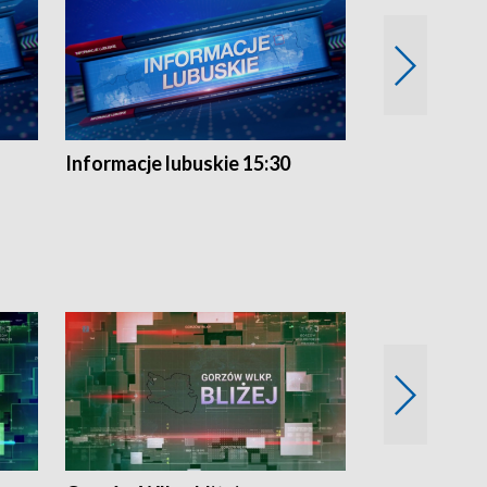
Informacje lubuskie 15:30
Przegląd ty