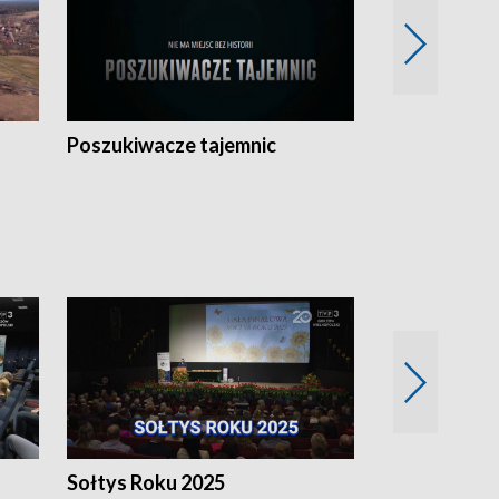
Poszukiwacze tajemnic
Kostrzyn na 
h
Sołtys Roku 2025
20 lat minęł