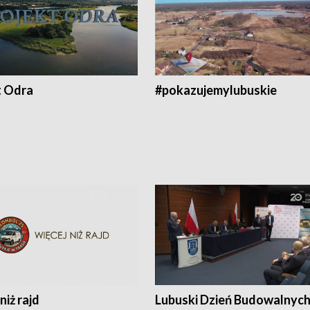
t Odra
#pokazujemylubuskie
niż rajd
Lubuski Dzień Budowalnyc