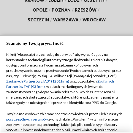
KRAKÓW
/
LUBLIN
/
ŁÓDŹ
/
OLSZTYN
/
OPOLE
/
POZNAŃ
/
RZESZÓW
/
SZCZECIN
/
WARSZAWA
/
WROCŁAW
Szanujemy Twoją prywatność
Dołącz do nas:
Kliknij "Akceptuję i przechodzę do serwisu", aby wyrazić zgody na
korzystanie z technologii automatycznego śledzenia i zbierania danych,
TVP
dostęp do informacji na Twoim urządzeniu końcowym i ich
Abonament TVP
przechowywanie oraz na przetwarzanie Twoich danych osobowych przez
Regulamin TVP
nas, czyli Telewizję Polską S.A. w likwidacji (zwaną dalej również „TVP”),
Emisja w TVP
Polityka prywatności
Zaufanych Partnerów z IAB* (1201 firm)
oraz pozostałych
Zaufanych
Partnerów TVP (93 firm)
, w celach marketingowych (w tym do
Centrum informacji TVP
Moje zgody
zautomatyzowanego dopasowania reklam do Twoich zainteresowań i
mierzenia ich skuteczności) i pozostałych, które wskazujemy poniżej, a
Naziemna Telewizja Cyfrowa
Pomoc
także zgody na udostępnianie przez nas identyfikatora PPID do Google.
Sklep TVP
Biuro reklamy
Twoje dane osobowe zbierane podczas odwiedzania przez Ciebie naszych
Rada Programowa
Kontakt
poszczególnych serwisów
zwanych dalej „Portalem”, w tym informacje
zapisywane za pomocą technologii takich jak: pliki cookie, sygnalizatory
System NOS
WWW lub innych podobnych technologii umożliwiających świadczenie