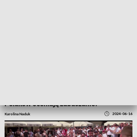
POWRÓT DO
GORZÓW WLKP.
TVP REGIONY
Przegrywamy z Holandią. Jak grę
Polaków oceniają Lubuszanie?
2024-06-16
Karolina Naduk