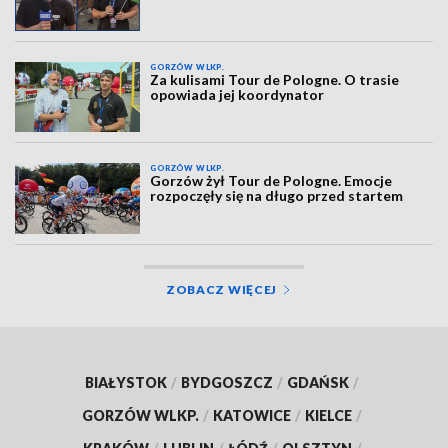
GORZÓW WLKP.
Za kulisami Tour de Pologne. O trasie
opowiada jej koordynator
GORZÓW WLKP.
Gorzów żył Tour de Pologne. Emocje
rozpoczęły się na długo przed startem
ZOBACZ WIĘCEJ
BIAŁYSTOK
/
BYDGOSZCZ
/
GDAŃSK
/
GORZÓW WLKP.
/
KATOWICE
/
KIELCE
/