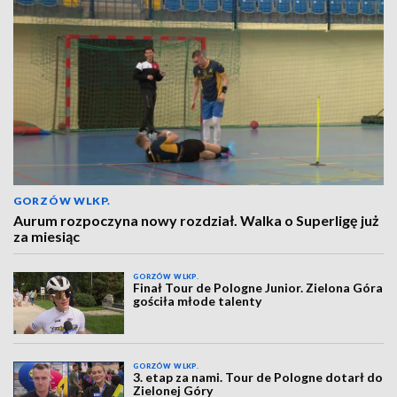
GORZÓW WLKP.
Aurum rozpoczyna nowy rozdział. Walka o Superligę już
za miesiąc
GORZÓW WLKP.
Finał Tour de Pologne Junior. Zielona Góra
gościła młode talenty
GORZÓW WLKP.
3. etap za nami. Tour de Pologne dotarł do
Zielonej Góry