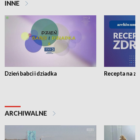
INNE
Dzień babci i dziadka
Recepta na z
ARCHIWALNE