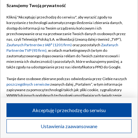
Szanujemy Twoją prywatność
Dołącz do nas:
Kliknij "Akceptuję i przechodzę do serwisu", aby wyrazić zgody na
korzystanie z technologii automatycznego śledzenia i zbierania danych,
TVP
dostęp do informacji na Twoim urządzeniu końcowym i ich
Abonament TVP
przechowywanie oraz na przetwarzanie Twoich danych osobowych przez
Regulamin TVP
nas, czyli Telewizję Polską S.A. w likwidacji (zwaną dalej również „TVP”),
Emisja w TVP
Polityka prywatności
Zaufanych Partnerów z IAB* (1201 firm)
oraz pozostałych
Zaufanych
Partnerów TVP (93 firm)
, w celach marketingowych (w tym do
Centrum informacji TVP
Moje zgody
zautomatyzowanego dopasowania reklam do Twoich zainteresowań i
mierzenia ich skuteczności) i pozostałych, które wskazujemy poniżej, a
Naziemna Telewizja Cyfrowa
Pomoc
także zgody na udostępnianie przez nas identyfikatora PPID do Google.
Sklep TVP
Biuro reklamy
Twoje dane osobowe zbierane podczas odwiedzania przez Ciebie naszych
Rada Programowa
Kontakt
poszczególnych serwisów
zwanych dalej „Portalem”, w tym informacje
zapisywane za pomocą technologii takich jak: pliki cookie, sygnalizatory
System NOS
WWW lub innych podobnych technologii umożliwiających świadczenie
dopasowanych i bezpiecznych usług, personalizację treści oraz reklam,
Informacje o nadawcy
Kanały
udostępnianie funkcji mediów społecznościowych oraz analizowanie
Akceptuję i przechodzę do serwisu
ruchu w Internecie.
Program dla prasy
©2026 Telewizja Polska S.A. w likwidacji
Biuro Reklamy
Twoje dane osobowe zbierane podczas odwiedzania przez Ciebie
Ustawienia zaawansowane
poszczególnych serwisów
na Portalu, takie jak adresy IP, identyfikatory
Ogłoszenie przetargowe
Twoich urządzeń końcowych i identyfikatory plików cookie, informacje o