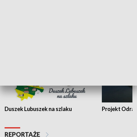
Kalejdoskop
Sołtys na med
WYPOCZYNEK I REKREACJA
Duszek Lubuszek na szlaku
Projekt Odra
REPORTAŻE