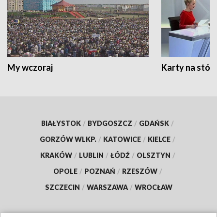
My wczoraj
Karty na stół:
BIAŁYSTOK
/
BYDGOSZCZ
/
GDAŃSK
/
GORZÓW WLKP.
/
KATOWICE
/
KIELCE
/
KRAKÓW
/
LUBLIN
/
ŁÓDŹ
/
OLSZTYN
/
OPOLE
/
POZNAŃ
/
RZESZÓW
/
SZCZECIN
/
WARSZAWA
/
WROCŁAW