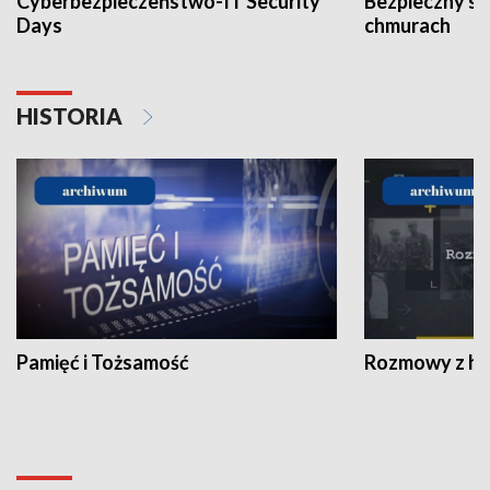
Cyberbezpieczeństwo-IT Security
Bezpieczny s
Days
chmurach
HISTORIA
Pamięć i Tożsamość
Rozmowy z his