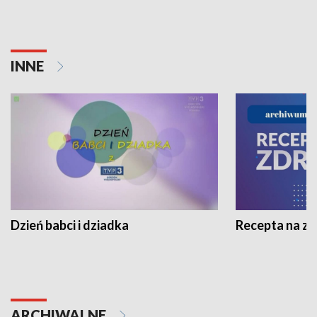
INNE
Dzień babci i dziadka
Recepta na z
ARCHIWALNE