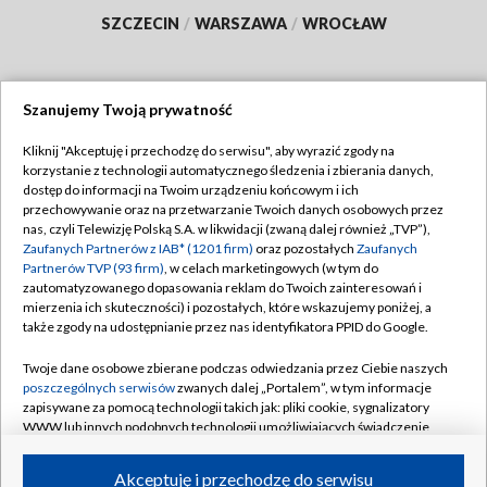
SZCZECIN
/
WARSZAWA
/
WROCŁAW
Szanujemy Twoją prywatność
Dołącz do nas:
Kliknij "Akceptuję i przechodzę do serwisu", aby wyrazić zgody na
korzystanie z technologii automatycznego śledzenia i zbierania danych,
TVP
dostęp do informacji na Twoim urządzeniu końcowym i ich
Abonament TVP
przechowywanie oraz na przetwarzanie Twoich danych osobowych przez
Regulamin TVP
nas, czyli Telewizję Polską S.A. w likwidacji (zwaną dalej również „TVP”),
Emisja w TVP
Polityka prywatności
Zaufanych Partnerów z IAB* (1201 firm)
oraz pozostałych
Zaufanych
Partnerów TVP (93 firm)
, w celach marketingowych (w tym do
Centrum informacji TVP
Moje zgody
zautomatyzowanego dopasowania reklam do Twoich zainteresowań i
mierzenia ich skuteczności) i pozostałych, które wskazujemy poniżej, a
Naziemna Telewizja Cyfrowa
Pomoc
także zgody na udostępnianie przez nas identyfikatora PPID do Google.
Sklep TVP
Biuro reklamy
Twoje dane osobowe zbierane podczas odwiedzania przez Ciebie naszych
Rada Programowa
Kontakt
poszczególnych serwisów
zwanych dalej „Portalem”, w tym informacje
zapisywane za pomocą technologii takich jak: pliki cookie, sygnalizatory
System NOS
WWW lub innych podobnych technologii umożliwiających świadczenie
dopasowanych i bezpiecznych usług, personalizację treści oraz reklam,
Informacje o nadawcy
Kanały
udostępnianie funkcji mediów społecznościowych oraz analizowanie
Akceptuję i przechodzę do serwisu
ruchu w Internecie.