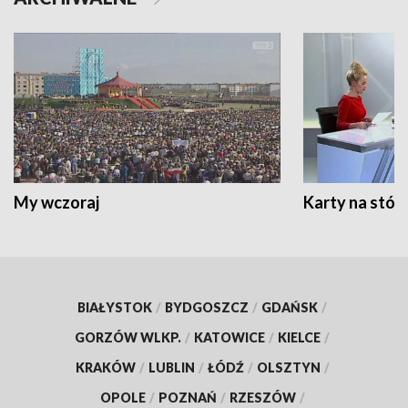
My wczoraj
Karty na stół:
BIAŁYSTOK
/
BYDGOSZCZ
/
GDAŃSK
/
GORZÓW WLKP.
/
KATOWICE
/
KIELCE
/
KRAKÓW
/
LUBLIN
/
ŁÓDŹ
/
OLSZTYN
/
OPOLE
/
POZNAŃ
/
RZESZÓW
/