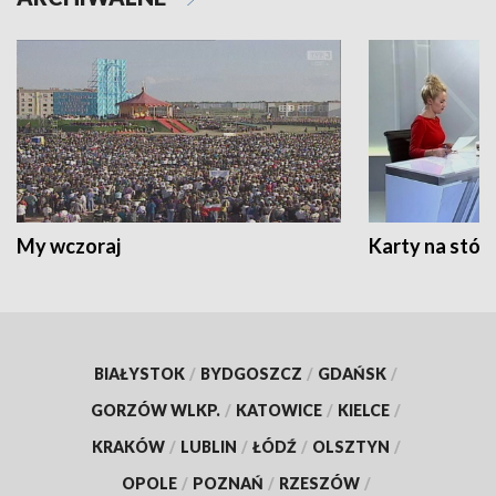
My wczoraj
Karty na stół:
BIAŁYSTOK
/
BYDGOSZCZ
/
GDAŃSK
/
GORZÓW WLKP.
/
KATOWICE
/
KIELCE
/
KRAKÓW
/
LUBLIN
/
ŁÓDŹ
/
OLSZTYN
/
OPOLE
/
POZNAŃ
/
RZESZÓW
/