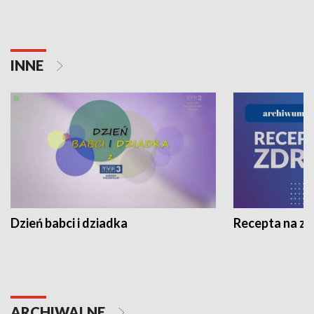
INNE
Dzień babci i dziadka
Recepta na z
ARCHIWALNE