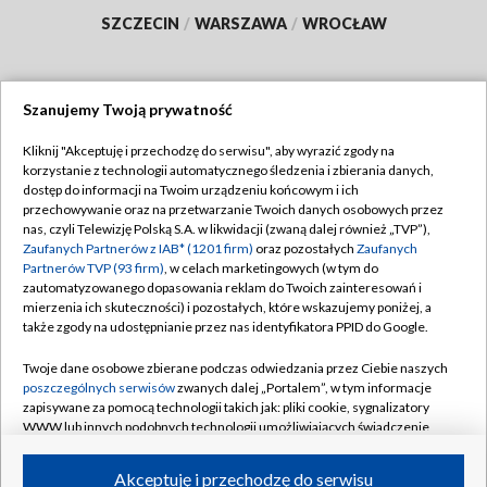
SZCZECIN
/
WARSZAWA
/
WROCŁAW
Szanujemy Twoją prywatność
Dołącz do nas:
Kliknij "Akceptuję i przechodzę do serwisu", aby wyrazić zgody na
korzystanie z technologii automatycznego śledzenia i zbierania danych,
TVP
dostęp do informacji na Twoim urządzeniu końcowym i ich
Abonament TVP
przechowywanie oraz na przetwarzanie Twoich danych osobowych przez
Regulamin TVP
nas, czyli Telewizję Polską S.A. w likwidacji (zwaną dalej również „TVP”),
Emisja w TVP
Polityka prywatności
Zaufanych Partnerów z IAB* (1201 firm)
oraz pozostałych
Zaufanych
Partnerów TVP (93 firm)
, w celach marketingowych (w tym do
Centrum informacji TVP
Moje zgody
zautomatyzowanego dopasowania reklam do Twoich zainteresowań i
mierzenia ich skuteczności) i pozostałych, które wskazujemy poniżej, a
Naziemna Telewizja Cyfrowa
Pomoc
także zgody na udostępnianie przez nas identyfikatora PPID do Google.
Sklep TVP
Biuro reklamy
Twoje dane osobowe zbierane podczas odwiedzania przez Ciebie naszych
Rada Programowa
Kontakt
poszczególnych serwisów
zwanych dalej „Portalem”, w tym informacje
zapisywane za pomocą technologii takich jak: pliki cookie, sygnalizatory
System NOS
WWW lub innych podobnych technologii umożliwiających świadczenie
dopasowanych i bezpiecznych usług, personalizację treści oraz reklam,
Informacje o nadawcy
Kanały
udostępnianie funkcji mediów społecznościowych oraz analizowanie
Akceptuję i przechodzę do serwisu
ruchu w Internecie.