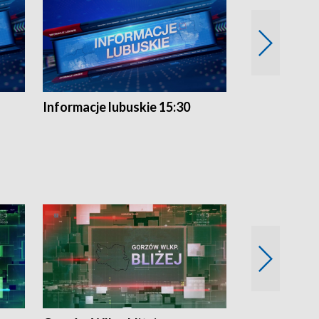
Informacje lubuskie 15:30
Przegląd ty