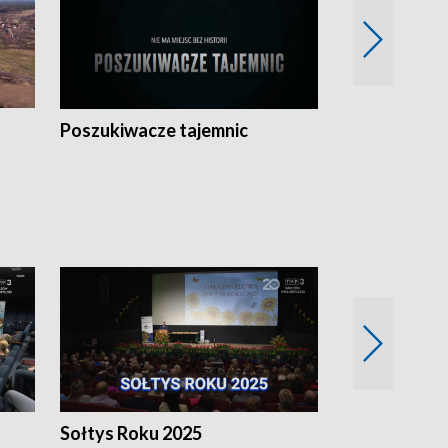
Poszukiwacze tajemnic
Kostrzyn na 
h
Sołtys Roku 2025
20 lat minęł