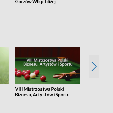
Gorzów Wlkp. bliżej
Lubuskie bliż
VIII Mistrzostwa Polski
Cztery kwar
Biznesu, Artystów i Sportu