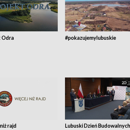
t Odra
#pokazujemylubuskie
niż rajd
Lubuski Dzień Budowalnyc