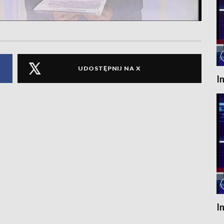
UDOSTĘPNIJ NA X
I
I