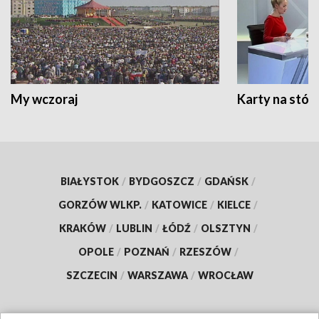
My wczoraj
Karty na stół:
BIAŁYSTOK
/
BYDGOSZCZ
/
GDAŃSK
/
GORZÓW WLKP.
/
KATOWICE
/
KIELCE
/
KRAKÓW
/
LUBLIN
/
ŁÓDŹ
/
OLSZTYN
/
OPOLE
/
POZNAŃ
/
RZESZÓW
/
SZCZECIN
/
WARSZAWA
/
WROCŁAW