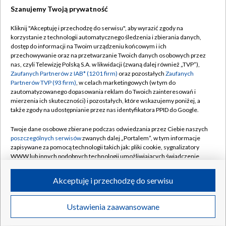
Szanujemy Twoją prywatność
Dołącz do nas:
Kliknij "Akceptuję i przechodzę do serwisu", aby wyrazić zgody na
korzystanie z technologii automatycznego śledzenia i zbierania danych,
TVP
dostęp do informacji na Twoim urządzeniu końcowym i ich
Abonament TVP
przechowywanie oraz na przetwarzanie Twoich danych osobowych przez
Regulamin TVP
nas, czyli Telewizję Polską S.A. w likwidacji (zwaną dalej również „TVP”),
Emisja w TVP
Polityka prywatności
Zaufanych Partnerów z IAB* (1201 firm)
oraz pozostałych
Zaufanych
Partnerów TVP (93 firm)
, w celach marketingowych (w tym do
Centrum informacji TVP
Moje zgody
zautomatyzowanego dopasowania reklam do Twoich zainteresowań i
mierzenia ich skuteczności) i pozostałych, które wskazujemy poniżej, a
Naziemna Telewizja Cyfrowa
Pomoc
także zgody na udostępnianie przez nas identyfikatora PPID do Google.
Sklep TVP
Biuro reklamy
Twoje dane osobowe zbierane podczas odwiedzania przez Ciebie naszych
Rada Programowa
Kontakt
poszczególnych serwisów
zwanych dalej „Portalem”, w tym informacje
zapisywane za pomocą technologii takich jak: pliki cookie, sygnalizatory
System NOS
WWW lub innych podobnych technologii umożliwiających świadczenie
dopasowanych i bezpiecznych usług, personalizację treści oraz reklam,
Informacje o nadawcy
Kanały
udostępnianie funkcji mediów społecznościowych oraz analizowanie
Akceptuję i przechodzę do serwisu
ruchu w Internecie.
Program dla prasy
©2026 Telewizja Polska S.A. w likwidacji
Biuro Reklamy
Twoje dane osobowe zbierane podczas odwiedzania przez Ciebie
Ustawienia zaawansowane
poszczególnych serwisów
na Portalu, takie jak adresy IP, identyfikatory
Ogłoszenie przetargowe
Twoich urządzeń końcowych i identyfikatory plików cookie, informacje o