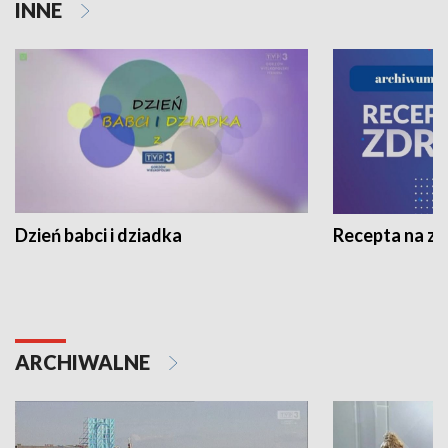
INNE
Dzień babci i dziadka
Recepta na z
ARCHIWALNE