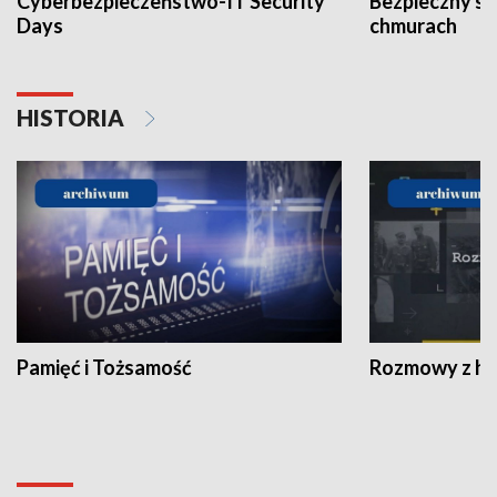
Cyberbezpieczeństwo-IT Security
Bezpieczny s
Days
chmurach
HISTORIA
Pamięć i Tożsamość
Rozmowy z his