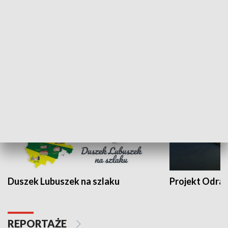
Kalejdoskop
Sołtys na med
WYPOCZYNEK I REKREACJA
Duszek Lubuszek na szlaku
Projekt Odra
REPORTAŻE