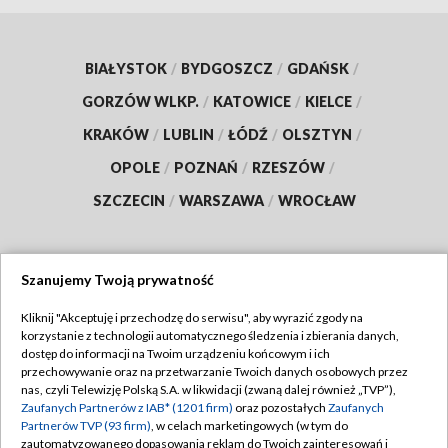
BIAŁYSTOK
/
BYDGOSZCZ
/
GDAŃSK
/
GORZÓW WLKP.
/
KATOWICE
/
KIELCE
/
KRAKÓW
/
LUBLIN
/
ŁÓDŹ
/
OLSZTYN
/
OPOLE
/
POZNAŃ
/
RZESZÓW
/
SZCZECIN
/
WARSZAWA
/
WROCŁAW
Szanujemy Twoją prywatność
Dołącz do nas:
Kliknij "Akceptuję i przechodzę do serwisu", aby wyrazić zgody na
korzystanie z technologii automatycznego śledzenia i zbierania danych,
TVP
dostęp do informacji na Twoim urządzeniu końcowym i ich
Abonament TVP
przechowywanie oraz na przetwarzanie Twoich danych osobowych przez
Regulamin TVP
nas, czyli Telewizję Polską S.A. w likwidacji (zwaną dalej również „TVP”),
Emisja w TVP
Polityka prywatności
Zaufanych Partnerów z IAB* (1201 firm)
oraz pozostałych
Zaufanych
Partnerów TVP (93 firm)
, w celach marketingowych (w tym do
Centrum informacji TVP
Moje zgody
zautomatyzowanego dopasowania reklam do Twoich zainteresowań i