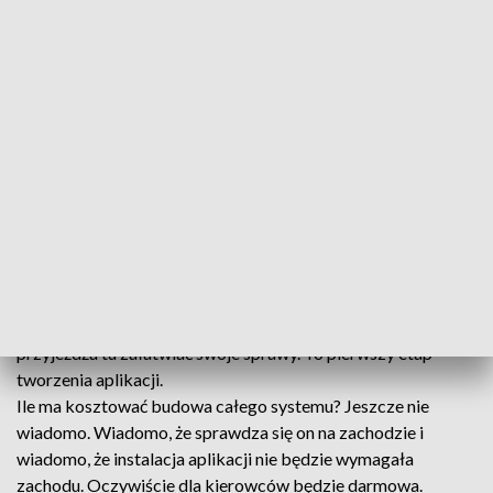
Szukaliśmy wolnego miejsca parkingowego w centrum
Gorzowa… niestety nie udało się. Nie tylko nam.
Problem braku wolnych miejsc generuje inny problem.
Kierowcy jeżdżą w kółko i polują. A nuż coś się zwolni.
Aplikacji jeszcze nie ma a żeby była, trzeba najpierw
wszystko dokładnie pomierzyć. Dlatego niebieska Skoda
jeździ i skanuje.
Na podstawie badania wrocławska firma określi
między innymi, jaka jest rotacja samochodów, jak dużo aut
należy do mieszkańców ścisłego centrum i ile ludzi
przyjeżdża tu załatwiać swoje sprawy. To pierwszy etap
tworzenia aplikacji.
Ile ma kosztować budowa całego systemu? Jeszcze nie
wiadomo. Wiadomo, że sprawdza się on na zachodzie i
wiadomo, że instalacja aplikacji nie będzie wymagała
zachodu. Oczywiście dla kierowców będzie darmowa.