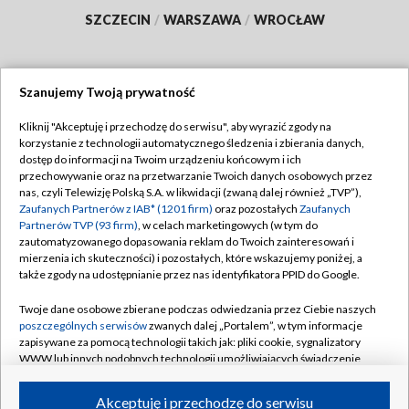
SZCZECIN
/
WARSZAWA
/
WROCŁAW
Szanujemy Twoją prywatność
Dołącz do nas:
Kliknij "Akceptuję i przechodzę do serwisu", aby wyrazić zgody na
korzystanie z technologii automatycznego śledzenia i zbierania danych,
TVP
dostęp do informacji na Twoim urządzeniu końcowym i ich
Abonament TVP
przechowywanie oraz na przetwarzanie Twoich danych osobowych przez
Regulamin TVP
nas, czyli Telewizję Polską S.A. w likwidacji (zwaną dalej również „TVP”),
Emisja w TVP
Polityka prywatności
Zaufanych Partnerów z IAB* (1201 firm)
oraz pozostałych
Zaufanych
Partnerów TVP (93 firm)
, w celach marketingowych (w tym do
Centrum informacji TVP
Moje zgody
zautomatyzowanego dopasowania reklam do Twoich zainteresowań i
mierzenia ich skuteczności) i pozostałych, które wskazujemy poniżej, a
Naziemna Telewizja Cyfrowa
Pomoc
także zgody na udostępnianie przez nas identyfikatora PPID do Google.
Sklep TVP
Biuro reklamy
Twoje dane osobowe zbierane podczas odwiedzania przez Ciebie naszych
Rada Programowa
Kontakt
poszczególnych serwisów
zwanych dalej „Portalem”, w tym informacje
zapisywane za pomocą technologii takich jak: pliki cookie, sygnalizatory
System NOS
WWW lub innych podobnych technologii umożliwiających świadczenie
dopasowanych i bezpiecznych usług, personalizację treści oraz reklam,
Informacje o nadawcy
Kanały
udostępnianie funkcji mediów społecznościowych oraz analizowanie
Akceptuję i przechodzę do serwisu
ruchu w Internecie.