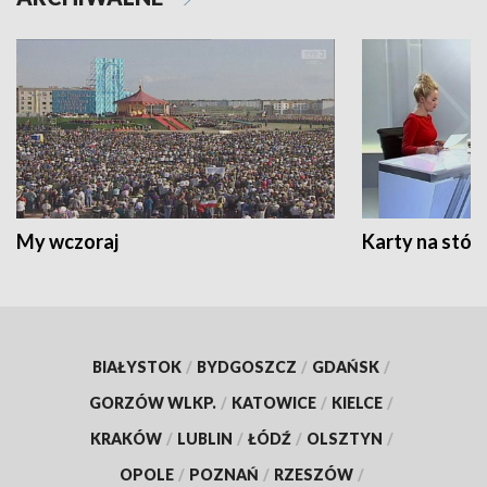
My wczoraj
Karty na stół:
BIAŁYSTOK
/
BYDGOSZCZ
/
GDAŃSK
/
GORZÓW WLKP.
/
KATOWICE
/
KIELCE
/
KRAKÓW
/
LUBLIN
/
ŁÓDŹ
/
OLSZTYN
/
OPOLE
/
POZNAŃ
/
RZESZÓW
/