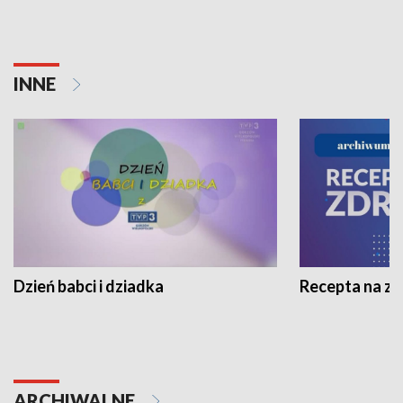
INNE
Dzień babci i dziadka
Recepta na z
ARCHIWALNE