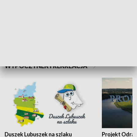
Kalejdoskop
Sołtys na med
WYPOCZYNEK I REKREACJA
Duszek Lubuszek na szlaku
Projekt Odra